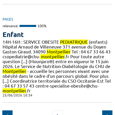
PAGES
relevance:
100%
Enfant
14H-16H : SERVICE OBESITE
PEDIATRIQUE
(enfants)
Hôpital Arnaud de Villeneuve 371 avenue du Doyen
Gaston Giraud. 34090
Montpellier
Tel : 04 67 33 66 43
csopediatrie@chu-
montpellier
.fr Pour toute autre
question [...] (Mounjaro®) entre en vigueur le 15 juin
2026. Le Service de Nutrition-Diabétologie du CHU de
Montpellier
- accueille les personnes vivant avec une
obésité dans le cadre d'un parcours global. Pour plus
[...] Coordinatrice territoriale du CSO Occitanie-Est Tel
: 04 67 33 57 43 centre-specialise-obesite@chu-
montpellier
.fr
25/06/2026 18:34