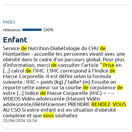
PAGES
relevance:
100%
Enfant
Service
de
Nutrition-Diabétologie du CHU
de
Montpellier - accueille les personnes vivant avec une
obésité dans le cadre d'un parcours global. Pour plus
d'information, merci
de
consulter l'article “
Prise
en
[...] calcul
de
l’IMC. L’IMC correspond à l’Indice
de
Masse Corporelle. Il est défini selon la formule
suivante : IMC = poids (kg) / taille² (m) Ensuite on
reporte cette valeur sur la courbe
de
corpulence
de
votre [...] Indice
de
Masse Corporelle (IMC) = -- --
VIDEOS Vidéo adolescente (Manon) Vidéo
adolescente/diététiciennes PRENDRE
RENDEZ
-
VOUS
AU CSO Si votre enfant est en situation d'obésité
complexe et que
vous
souhaitez
25/06/2026 18:34