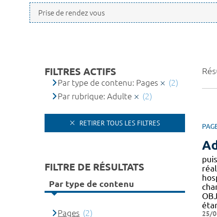
FILTRES ACTIFS
Résu
Par type de contenu: Pages
(2)
Par rubrique: Adulte
(2)
RETIRER TOUS LES FILTRES
PAG
Ad
pui
FILTRE DE RÉSULTATS
réal
hos
Par type de contenu
cha
OBJ
étan
Pages
(2)
25/0