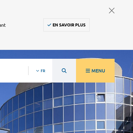
ant
EN SAVOIR PLUS
MENU
FR