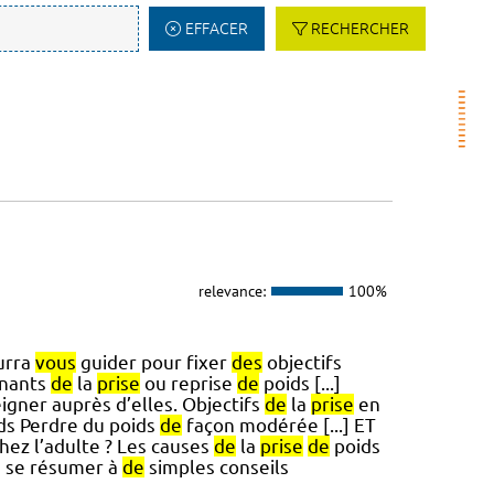
EFFACER
RECHERCHER
relevance:
100%
urra
vous
guider pour fixer
des
objectifs
inants
de
la
prise
ou reprise
de
poids [...]
igner auprès d’elles. Objectifs
de
la
prise
en
ds Perdre du poids
de
façon modérée [...] ET
ez l’adulte ? Les causes
de
la
prise
de
poids
s se résumer à
de
simples conseils