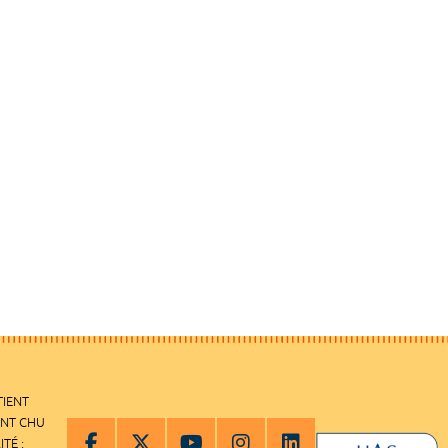
TIENT
ENT CHU
ITÉ :