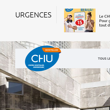
URGENCES
Le CHU
Pour g
tout 
TOUS L