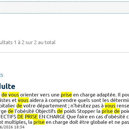
ltats 1 à 2 sur 2 au total
ES
ulte
s
de
vous
orienter vers une
prise
en charge adaptée. Il po
istes et
vous
aidera à comprendre quels sont les déterm
pitalier
de
votre département ; n’hésitez pas à
vous
rense
rge
de
l’obésité Objectifs
de
poids Stopper la
prise
de
poi
ECTIFS
DE
PRISE
EN CHARGE Que faire en cas d’obésité ch
t multiples, la
prise
en charge doit être globale et ne pa
6/2026 18:34