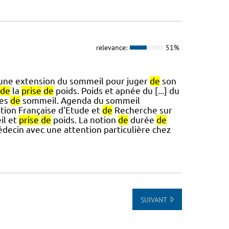
relevance:
51%
 une extension du sommeil pour juger
de
son
de
la
prise
de
poids. Poids et apnée du [...] du
des
de
sommeil. Agenda du sommeil
ation Française d'Etude et
de
Recherche sur
l et
prise
de
poids. La notion
de
durée
de
édecin avec une attention particulière chez
SUIVANT