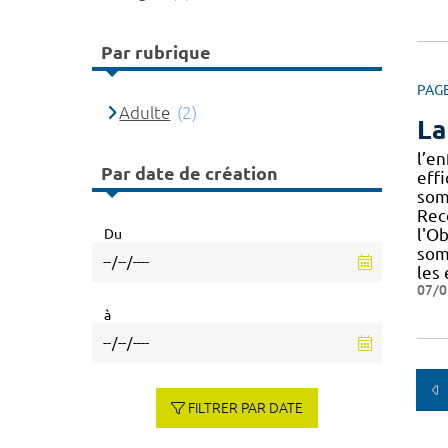
Par rubrique
PAG
Adulte
(2)
La
l’en
Par date de création
eff
som
Rec
l'Ob
Du
som
les 
07/0
à
FILTRER PAR DATE