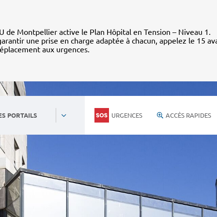
 de Montpellier active le Plan Hôpital en Tension – Niveau 1.
arantir une prise en charge adaptée à chacun, appelez le 15 av
déplacement aux urgences.
URGENCES
ACCÈS RAPIDES
ES PORTAILS