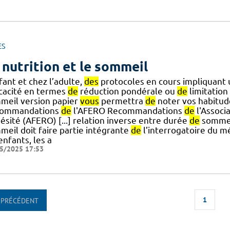
ES
 nutrition et le sommeil
fant et chez l’adulte,
des
protocoles en cours impliquant
icacité en termes
de
réduction pondérale ou
de
limitation
meil version papier
vous
permettra
de
noter vos habitu
ommandations
de
l'AFERO Recommandations
de
l'Associ
ésité (AFERO) [...] relation inverse entre durée
de
sommei
meil doit faire partie intégrante
de
l’interrogatoire du m
enfants, les a
5/2025 17:53
1
PRÉCÉDENT