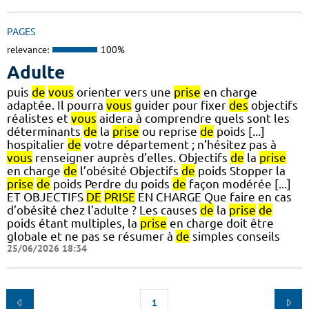
PAGES
relevance:
100%
Adulte
puis
de
vous
orienter vers une
prise
en charge
adaptée. Il pourra
vous
guider pour fixer
des
objectifs
réalistes et
vous
aidera à comprendre quels sont les
déterminants
de
la
prise
ou reprise
de
poids [...]
hospitalier
de
votre département ; n’hésitez pas à
vous
renseigner auprès d’elles. Objectifs
de
la
prise
en charge
de
l’obésité Objectifs
de
poids Stopper la
prise
de
poids Perdre du poids
de
façon modérée [...]
ET OBJECTIFS
DE
PRISE
EN CHARGE Que faire en cas
d’obésité chez l’adulte ? Les causes
de
la
prise
de
poids étant multiples, la
prise
en charge doit être
globale et ne pas se résumer à
de
simples conseils
25/06/2026 18:34
1