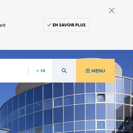
ant
EN SAVOIR PLUS
MENU
FR