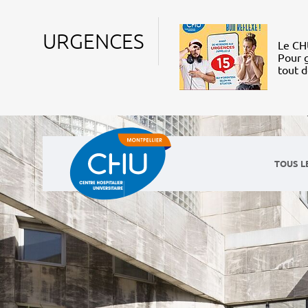
URGENCES
Le CHU
Pour g
tout 
TOUS L