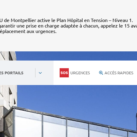
 de Montpellier active le Plan Hôpital en Tension – Niveau 1.
arantir une prise en charge adaptée à chacun, appelez le 15 av
déplacement aux urgences.
URGENCES
ACCÈS RAPIDES
ES PORTAILS