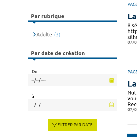
PAG
La
Par rubrique
8 s
htt
Adulte
(3)
sil
07/0
Par date de création
Du
PAG
La
Nut
à
vou
Re
07/0
FILTRER PAR DATE