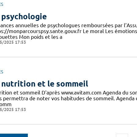
ES
 psychologie
éances annuelles de psychologues remboursées par l’Assu
ps://monparcourspsy.sante.gouv.fr Le moral Les émotions 
houettes Mon poids et les a
5/2025 17:53
ES
 nutrition et le sommeil
rition et sommeil D'après www.avitam.com Agenda du so
s permettra de noter vos habitudes de sommeil. Agend
comm
5/2025 17:53