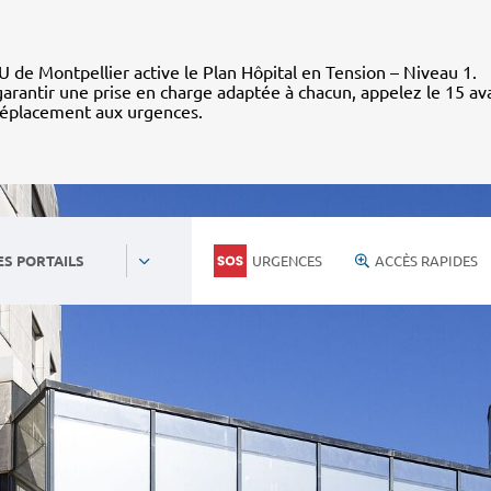
 de Montpellier active le Plan Hôpital en Tension – Niveau 1.
arantir une prise en charge adaptée à chacun, appelez le 15 av
déplacement aux urgences.
URGENCES
ACCÈS RAPIDES
ES PORTAILS