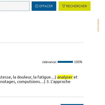
EFFACER
RECHERCHER
relevance:
100%
istesse, la douleur, la fatigue…)
analyser
et
notages, compulsions…) 3. L'approche