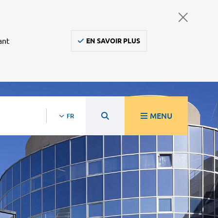
ant
EN SAVOIR PLUS
MENU
FR