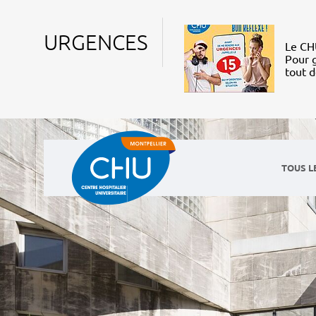
URGENCES
Le CHU
Pour g
tout 
TOUS L