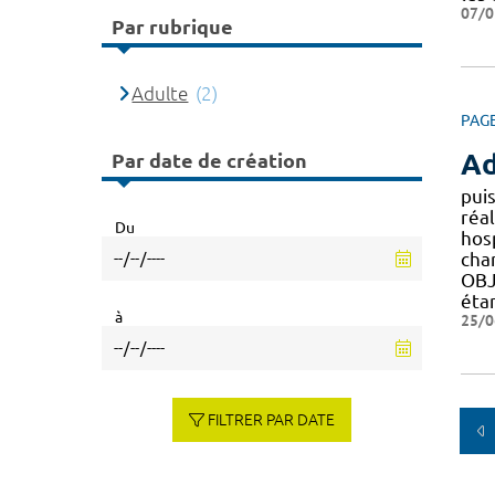
07/0
Par rubrique
Adulte
(2)
PAG
Ad
Par date de création
pui
réal
Du
hos
cha
OBJ
étan
à
25/0
FILTRER PAR DATE