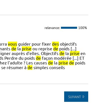
relevance:
100%
urra
vous
guider pour fixer
des
objectifs
inants
de
la
prise
ou reprise
de
poids [...]
igner auprès d’elles. Objectifs
de
la
prise
en
ds Perdre du poids
de
façon modérée [...] ET
ez l’adulte ? Les causes
de
la
prise
de
poids
s se résumer à
de
simples conseils
SUIVANT