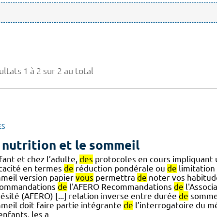
ltats 1 à 2 sur 2 au total
ES
 nutrition et le sommeil
fant et chez l’adulte,
des
protocoles en cours impliquant
icacité en termes
de
réduction pondérale ou
de
limitation
meil version papier
vous
permettra
de
noter vos habitu
ommandations
de
l'AFERO Recommandations
de
l'Associ
ésité (AFERO) [...] relation inverse entre durée
de
sommei
meil doit faire partie intégrante
de
l’interrogatoire du m
enfants, les a