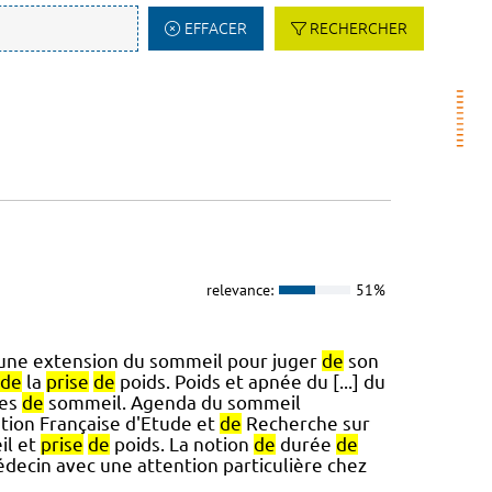
EFFACER
RECHERCHER
relevance:
51%
 une extension du sommeil pour juger
de
son
de
la
prise
de
poids. Poids et apnée du [...] du
des
de
sommeil. Agenda du sommeil
ation Française d'Etude et
de
Recherche sur
l et
prise
de
poids. La notion
de
durée
de
édecin avec une attention particulière chez