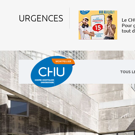
URGENCES
Le CHU
Pour g
tout 
TOUS L