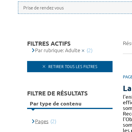
FILTRES ACTIFS
Résu
Par rubrique: Adulte
(2)
RETIRER TOUS LES FILTRES
PAG
La
FILTRE DE RÉSULTATS
l’en
eff
Par type de contenu
som
Rec
l'Ob
Pages
(2)
som
les 