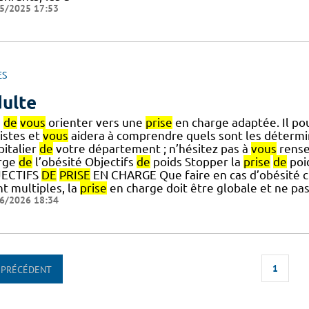
5/2025 17:53
ES
ulte
s
de
vous
orienter vers une
prise
en charge adaptée. Il po
istes et
vous
aidera à comprendre quels sont les déterm
pitalier
de
votre département ; n’hésitez pas à
vous
rense
rge
de
l’obésité Objectifs
de
poids Stopper la
prise
de
poi
ECTIFS
DE
PRISE
EN CHARGE Que faire en cas d’obésité ch
t multiples, la
prise
en charge doit être globale et ne pa
6/2026 18:34
1
PRÉCÉDENT