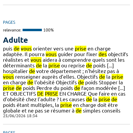
PAGES
relevance:
100%
Adulte
puis
de
vous
orienter vers une
prise
en charge
adaptée. Il pourra
vous
guider pour fixer
des
objectifs
réalistes et
vous
aidera à comprendre quels sont les
déterminants
de
la
prise
ou reprise
de
poids [...]
hospitalier
de
votre département ; n’hésitez pas à
vous
renseigner auprès d’elles. Objectifs
de
la
prise
en charge
de
l’obésité Objectifs
de
poids Stopper la
prise
de
poids Perdre du poids
de
façon modérée [...]
ET OBJECTIFS
DE
PRISE
EN CHARGE Que faire en cas
d’obésité chez l’adulte ? Les causes
de
la
prise
de
poids étant multiples, la
prise
en charge doit être
globale et ne pas se résumer à
de
simples conseils
25/06/2026 18:34
PAGES