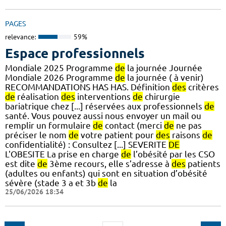
PAGES
relevance:
59%
Espace professionnels
Mondiale 2025 Programme
de
la journée Journée
Mondiale 2026 Programme
de
la journée ( à venir)
RECOMMANDATIONS HAS HAS. Définition
des
critères
de
réalisation
des
interventions
de
chirurgie
bariatrique chez [...] réservées aux professionnels
de
santé. Vous pouvez aussi nous envoyer un mail ou
remplir un formulaire
de
contact (merci
de
ne pas
préciser le nom
de
votre patient pour
des
raisons
de
confidentialité) : Consultez [...] SEVERITE
DE
L'OBESITE La prise en charge
de
l’obésité par les CSO
est dite
de
3ème recours, elle s’adresse à
des
patients
(adultes ou enfants) qui sont en situation d’obésité
sévère (stade 3 a et 3b
de
la
25/06/2026 18:34