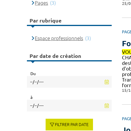
Pages
(3)
25/0
Par rubrique
PAG
Espace professionnels
(3)
Fo
VO
Par date de création
CHA
dest
d'o
Du
pro
Tran
for
15/1
à
PAG
FILTRER PAR DATE
Jo