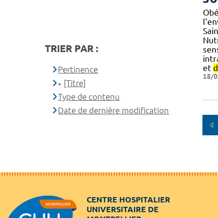
Obé
l’e
Sai
Nut
TRIER PAR :
sens
intr
et
d
Pertinence
18/0
[Titre]
Type de contenu
Date de dernière modification
CENTRE HOSPITALIER
UNIVERSITAIRE DE