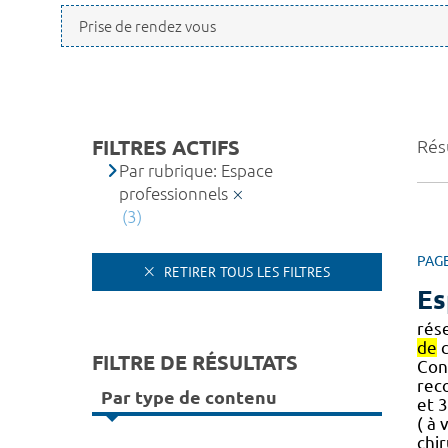
FILTRES ACTIFS
Résu
Par rubrique: Espace
professionnels
(3)
PAG
RETIRER TOUS LES FILTRES
Es
rés
de
c
FILTRE DE RÉSULTATS
Con
reco
Par type de contenu
et 
( à
chir