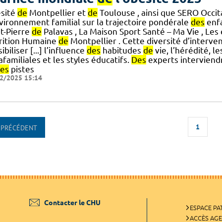
sité
de
Montpellier et
de
Toulouse , ainsi que SERO Occit
nvironnement familial sur la trajectoire pondérale
des
enfa
nt-Pierre
de
Palavas , La Maison Sport Santé – Ma Vie , Les
rition Humaine
de
Montpellier . Cette diversité d’inter
ibiliser [...] l’influence
des
habitudes
de
vie, l’hérédité, l
afamiliales et les styles éducatifs.
Des
experts interviendr
es
pistes
2/2025 15:14
1
PRÉCÉDENT
Contacter le CHU
ESPACE PA
ACCÈS AG