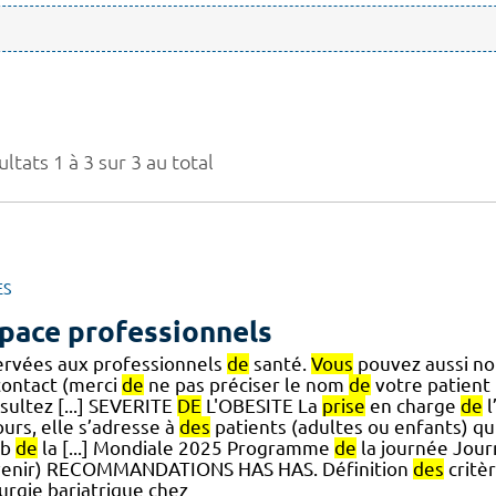
ltats 1 à 3 sur 3 au total
ES
pace professionnels
ervées aux professionnels
de
santé.
Vous
pouvez aussi no
ontact (merci
de
ne pas préciser le nom
de
votre patient
sultez [...] SEVERITE
DE
L'OBESITE La
prise
en charge
de
l
urs, elle s’adresse à
des
patients (adultes ou enfants) qui
3b
de
la [...] Mondiale 2025 Programme
de
la journée Jou
 venir) RECOMMANDATIONS HAS HAS. Définition
des
critè
urgie bariatrique chez