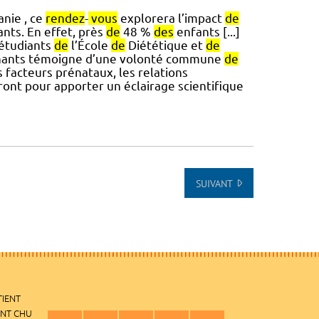
anie , ce
rendez
-
vous
explorera l’impact
de
nts. En effet, près
de
48 %
des
enfants [...]
 étudiants
de
l’École
de
Diététique et
de
venants témoigne d’une volonté commune
de
es facteurs prénataux, les relations
ont pour apporter un éclairage scientifique
SUIVANT
TIENT
ENT CHU