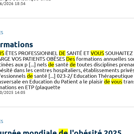
6/2026 18:34
ES
rmations
US
ÊTES PROFESSIONNEL
DE
SANTÉ ET
VOUS
SOUHAITEZ
RGE VOS PATIENTS OBÈSES
Des
formations annuelles son
inées aux p [...] nels
de
santé
de
toutes disciplines pren
bésité dans les centres hospitaliers, établissements privé
fessionnels
de
santé [...] 023-2/ Education Thérapeutique
sversale en Education du Patient a le plaisir
de
vous
tran
mations en ETP (plaquette
0/2025 14:05
ES
urnée mondiale
de
l'obésité 2025