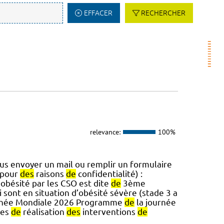
EFFACER
RECHERCHER
relevance:
100%
us envoyer un mail ou remplir un formulaire
 pour
des
raisons
de
confidentialité) :
’obésité par les CSO est dite
de
3ème
 sont en situation d’obésité sévère (stade 3 a
rnée Mondiale 2026 Programme
de
la journée
res
de
réalisation
des
interventions
de