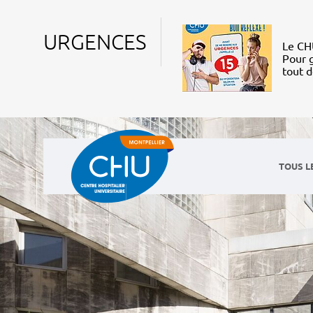
URGENCES
Le CHU
Pour g
tout 
TOUS L