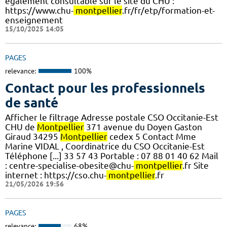
également consultable sur le site du CHU :
https://www.chu-
montpellier
.fr/fr/etp/formation-et-
enseignement
15/10/2025 14:05
PAGES
relevance:
100%
Contact pour les professionnels
de santé
Afficher le filtrage Adresse postale CSO Occitanie-Est
CHU de
Montpellier
371 avenue du Doyen Gaston
Giraud 34295
Montpellier
cedex 5 Contact Mme
Marine VIDAL , Coordinatrice du CSO Occitanie-Est
Téléphone [...] 33 57 43 Portable : 07 88 01 40 62 Mail
: centre-specialise-obesite@chu-
montpellier
.fr Site
internet : https://cso.chu-
montpellier
.fr
21/05/2026 19:56
PAGES
relevance:
68%