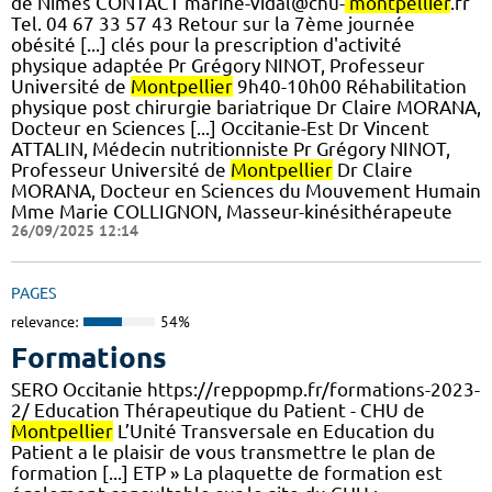
de Nîmes CONTACT marine-vidal@chu-
montpellier
.fr
Tel. 04 67 33 57 43 Retour sur la 7ème journée
obésité [...] clés pour la prescription d'activité
physique adaptée Pr Grégory NINOT, Professeur
Université de
Montpellier
9h40-10h00 Réhabilitation
physique post chirurgie bariatrique Dr Claire MORANA,
Docteur en Sciences [...] Occitanie-Est Dr Vincent
ATTALIN, Médecin nutritionniste Pr Grégory NINOT,
Professeur Université de
Montpellier
Dr Claire
MORANA, Docteur en Sciences du Mouvement Humain
Mme Marie COLLIGNON, Masseur-kinésithérapeute
26/09/2025 12:14
PAGES
relevance:
54%
Formations
SERO Occitanie https://reppopmp.fr/formations-2023-
2/ Education Thérapeutique du Patient - CHU de
Montpellier
L’Unité Transversale en Education du
Patient a le plaisir de vous transmettre le plan de
formation [...] ETP » La plaquette de formation est