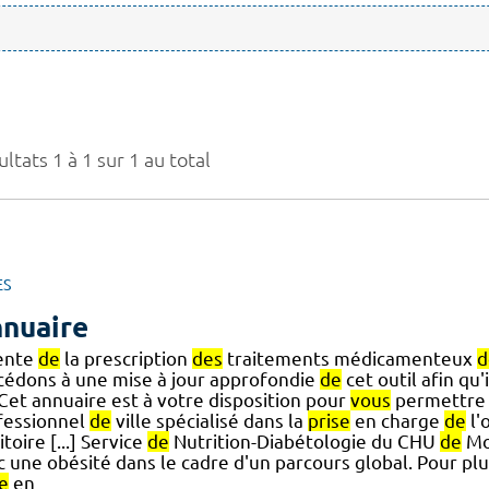
ltats 1 à 1 sur 1 au total
ES
nuaire
ente
de
la prescription
des
traitements médicamenteux
d
cédons à une mise à jour approfondie
de
cet outil afin qu
] Cet annuaire est à votre disposition pour
vous
permettr
fessionnel
de
ville spécialisé dans la
prise
en charge
de
l'
itoire [...] Service
de
Nutrition-Diabétologie du CHU
de
Mon
c une obésité dans le cadre d'un parcours global. Pour pl
e
en