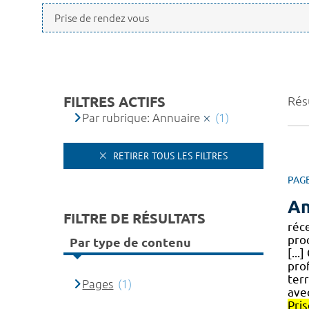
FILTRES ACTIFS
Résu
Par rubrique: Annuaire
(1)
RETIRER TOUS LES FILTRES
PAG
An
FILTRE DE RÉSULTATS
réc
pro
Par type de contenu
[...
pro
terr
Pages
(1)
ave
Pris