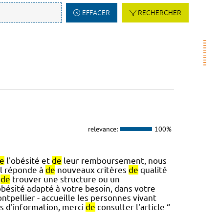
EFFACER
RECHERCHER
relevance:
100%
e
l'obésité et
de
leur remboursement, nous
'il réponde à
de
nouveaux critères
de
qualité
e
de
trouver une structure ou un
obésité adapté à votre besoin, dans votre
tpellier - accueille les personnes vivant
us d'information, merci
de
consulter l'article “