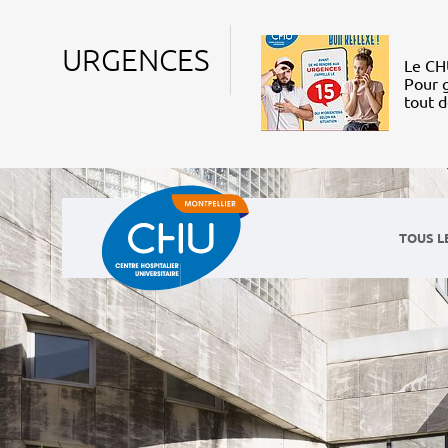
URGENCES
Le CHU
Pour g
tout 
TOUS L