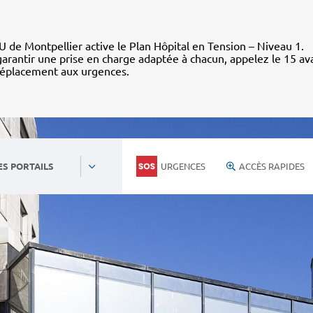
 de Montpellier active le Plan Hôpital en Tension – Niveau 1.
arantir une prise en charge adaptée à chacun, appelez le 15 av
déplacement aux urgences.
URGENCES
ACCÈS RAPIDES
ES PORTAILS