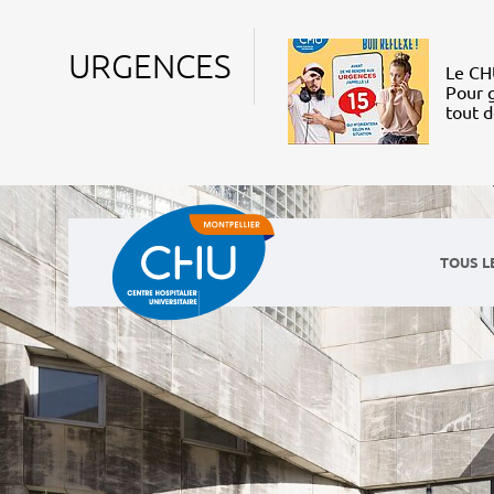
URGENCES
Le CHU
Pour g
tout 
TOUS L