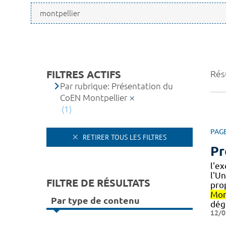
FILTRES ACTIFS
Résu
Par rubrique: Présentation du
CoEN Montpellier
(1)
PAG
RETIRER TOUS LES FILTRES
Pr
l'e
l'U
FILTRE DE RÉSULTATS
pro
Mon
Par type de contenu
dég
12/0