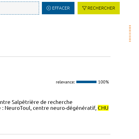
EFFACER
RECHERCHER
relevance:
100%
entre Salpêtrière de recherche
e : NeuroToul, centre neuro-dégénératif,
CHU