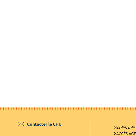
Contacter le CHU
ESPACE PA
ACCÈS AG