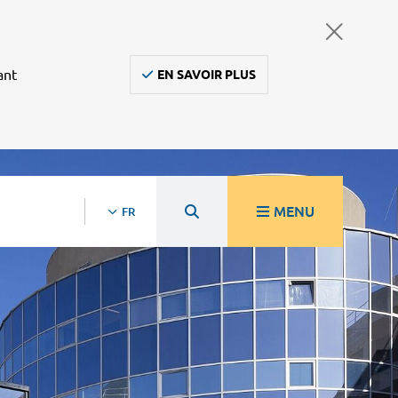
ant
EN SAVOIR PLUS
MENU
FR