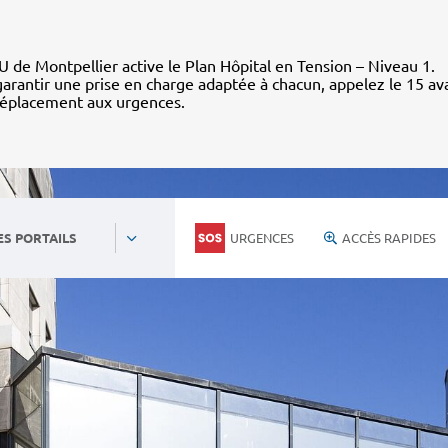
 de Montpellier active le Plan Hôpital en Tension – Niveau 1.
arantir une prise en charge adaptée à chacun, appelez le 15 av
déplacement aux urgences.
URGENCES
ACCÈS RAPIDES
ES PORTAILS