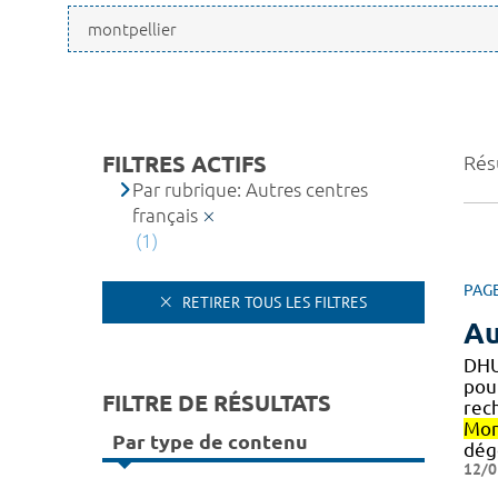
FILTRES ACTIFS
Résu
Par rubrique: Autres centres
français
(1)
PAG
RETIRER TOUS LES FILTRES
Au
DHU
pou
FILTRE DE RÉSULTATS
rec
Mon
Par type de contenu
dég
12/0