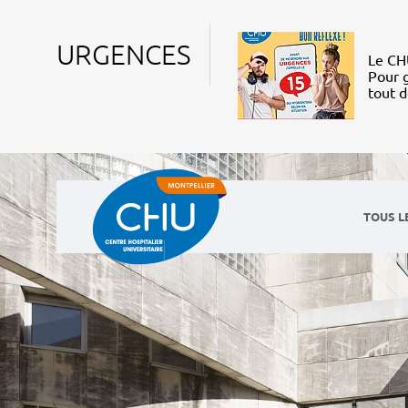
URGENCES
Le CHU
Pour g
tout 
TOUS L