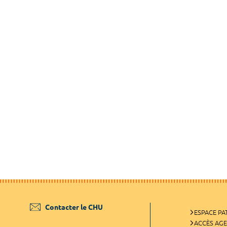
Contacter le CHU
ESPACE PA
ACCÈS AG