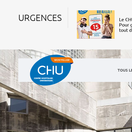
URGENCES
Le CHU
Pour g
tout 
TOUS L