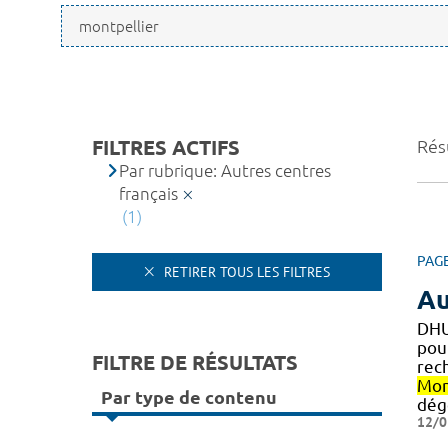
FILTRES ACTIFS
Résu
Par rubrique: Autres centres
français
(1)
PAG
RETIRER TOUS LES FILTRES
Au
DHU
pou
FILTRE DE RÉSULTATS
rec
Mon
Par type de contenu
dég
12/0