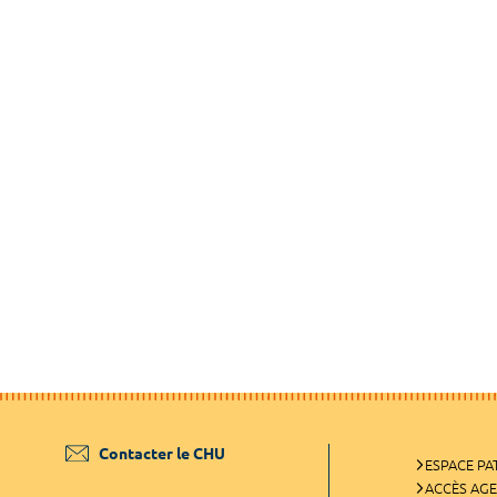
Contacter le CHU
ESPACE PA
ACCÈS AG