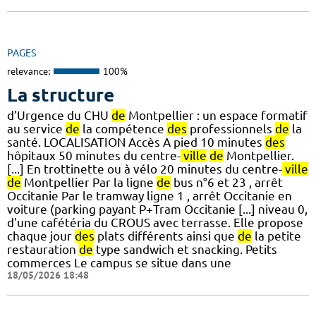
PAGES
relevance:
100%
La structure
d’Urgence du CHU
de
Montpellier : un espace formatif
au service
de
la compétence
des
professionnels
de
la
santé. LOCALISATION Accès A pied 10 minutes
des
hôpitaux 50 minutes du centre-
ville
de
Montpellier.
[...] En trottinette ou à vélo 20 minutes du centre-
ville
de
Montpellier Par la ligne
de
bus n°6 et 23 , arrêt
Occitanie Par le tramway ligne 1 , arrêt Occitanie en
voiture (parking payant P+Tram Occitanie [...] niveau 0,
d'une cafétéria du CROUS avec terrasse. Elle propose
chaque jour
des
plats différents ainsi que
de
la petite
restauration
de
type sandwich et snacking. Petits
commerces Le campus se situe dans une
18/05/2026 18:48