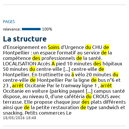
PAGES
relevance:
100%
La structure
d’Enseignement en
Soins
d’Urgence
du
CHU
de
Montpellier : un espace formatif au service
de
la
compétence
des
professionnels
de
la santé.
LOCALISATION Accès
A
pied 10 minutes
des
hôpitaux
50 minutes
du
centre-ville [...] centre-ville
de
Montpellier. En trottinette ou
à
vélo 20 minutes
du
centre-ville
de
Montpellier Par la ligne
de
bus n°6 et
23 ,
arrêt
Occitanie Par le tramway ligne 1 ,
arrêt
Occitanie en voiture (parking payant [...] campus santé
dispose, au niveau 0, d'une cafétéria
du
CROUS avec
terrasse. Elle propose chaque jour
des
plats différents
ainsi que
de
la petite restauration
de
type sandwich et
snacking. Petits commerces Le
18/05/2026 18:48