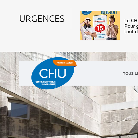
URGENCES
Le CHU
Pour g
tout 
TOUS L