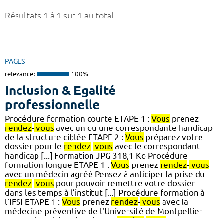
Résultats 1 à 1 sur 1 au total
PAGES
relevance:
100%
Inclusion & Egalité
professionnelle
Procédure formation courte ETAPE 1 :
Vous
prenez
rendez
-
vous
avec un ou une correspondante handicap
de la structure ciblée ETAPE 2 :
Vous
préparez votre
dossier pour le
rendez
-
vous
avec le correspondant
handicap [...] Formation JPG 318,1 Ko Procédure
formation longue ETAPE 1 :
Vous
prenez
rendez
-
vous
avec un médecin agréé Pensez à anticiper la prise du
rendez
-
vous
pour pouvoir remettre votre dossier
dans les temps à l’institut [...] Procédure formation à
l'IFSI ETAPE 1 :
Vous
prenez
rendez
-
vous
avec la
médecine préventive de l'Université de Montpellier