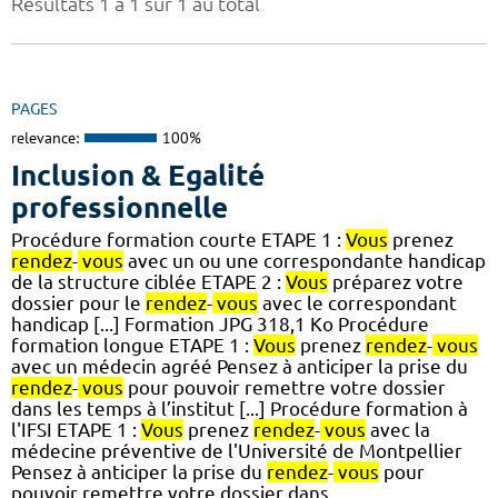
Résultats 1 à 1 sur 1 au total
PAGES
relevance:
100%
Inclusion & Egalité
professionnelle
Procédure formation courte ETAPE 1 :
Vous
prenez
rendez
-
vous
avec un ou une correspondante handicap
de la structure ciblée ETAPE 2 :
Vous
préparez votre
dossier pour le
rendez
-
vous
avec le correspondant
handicap [...] Formation JPG 318,1 Ko Procédure
formation longue ETAPE 1 :
Vous
prenez
rendez
-
vous
avec un médecin agréé Pensez à anticiper la prise du
rendez
-
vous
pour pouvoir remettre votre dossier
dans les temps à l’institut [...] Procédure formation à
l'IFSI ETAPE 1 :
Vous
prenez
rendez
-
vous
avec la
médecine préventive de l'Université de Montpellier
Pensez à anticiper la prise du
rendez
-
vous
pour
pouvoir remettre votre dossier dans