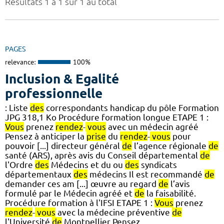
Résultats 1 à 1 sur 1 au total
PAGES
relevance:
100%
Inclusion & Egalité
professionnelle
: Liste
des
correspondants handicap du pôle Formation
JPG 318,1 Ko Procédure formation longue ETAPE 1 :
Vous
prenez
rendez
-
vous
avec un médecin agréé
Pensez à anticiper la
prise
du
rendez
-
vous
pour
pouvoir [...] directeur général
de
l’agence régionale
de
santé (ARS), après avis du Conseil départemental
de
l'Ordre
des
Médecins et du ou
des
syndicats
départementaux
des
médecins Il est recommandé
de
demander ces am [...] œuvre au regard
de
l’avis
formulé par le Médecin agréé et
de
la faisabilité.
Procédure formation à l'IFSI ETAPE 1 :
Vous
prenez
rendez
-
vous
avec la médecine préventive
de
l'Université
de
Montpellier Pensez