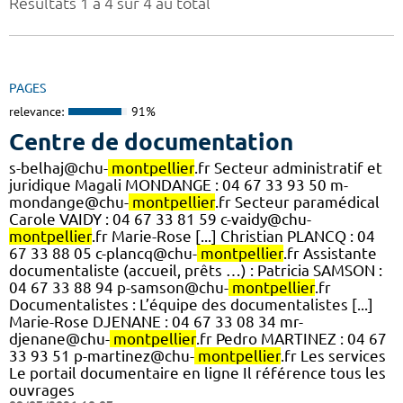
Résultats 1 à 4 sur 4 au total
PAGES
relevance:
91%
Centre de documentation
s-belhaj@chu-
montpellier
.fr Secteur administratif et
juridique Magali MONDANGE : 04 67 33 93 50 m-
mondange@chu-
montpellier
.fr Secteur paramédical
Carole VAIDY : 04 67 33 81 59 c-vaidy@chu-
montpellier
.fr Marie-Rose [...] Christian PLANCQ : 04
67 33 88 05 c-plancq@chu-
montpellier
.fr Assistante
documentaliste (accueil, prêts …) : Patricia SAMSON :
04 67 33 88 94 p-samson@chu-
montpellier
.fr
Documentalistes : L’équipe des documentalistes [...]
Marie-Rose DJENANE : 04 67 33 08 34 mr-
djenane@chu-
montpellier
.fr Pedro MARTINEZ : 04 67
33 93 51 p-martinez@chu-
montpellier
.fr Les services
Le portail documentaire en ligne Il référence tous les
ouvrages