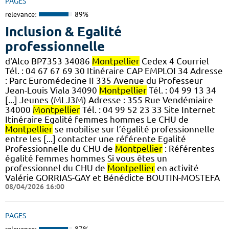
PAGES
relevance:
89%
Inclusion & Egalité
professionnelle
d'Alco BP7353 34086
Montpellier
Cedex 4 Courriel
Tél. : 04 67 67 69 30 Itinéraire CAP EMPLOI 34 Adresse
: Parc Euromédecine II 335 Avenue du Professeur
Jean-Louis Viala 34090
Montpellier
Tél. : 04 99 13 34
[...] Jeunes (MLJ3M) Adresse : 355 Rue Vendémiaire
34000
Montpellier
Tél. : 04 99 52 23 33 Site Internet
Itinéraire Egalité femmes hommes Le CHU de
Montpellier
se mobilise sur l’égalité professionnelle
entre les [...] contacter une référente Egalité
Professionnelle du CHU de
Montpellier
: Référentes
égalité femmes hommes Si vous êtes un
professionnel du CHU de
Montpellier
en activité
Valérie GORRIAS-GAY et Bénédicte BOUTIN-MOSTEFA
08/04/2026 16:00
PAGES
relevance:
87%