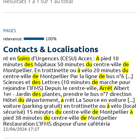
Résultats 1 à 1 sur 1 au total
PAGES
relevance:
100%
Contacts & Localisations
nt en
Soins
d'Urgences (CESU) Acces :
A
pied 10
minutes
des
hôpitaux 50 minutes
du
centre-ville
de
Montpellier. En trottinette ou
à
vélo 20 minutes
du
centre-ville
de
Montpellier Par la ligne
de
bus n°6 [...]
Sciences et
des
Lettres (10 minutes
de
marche pour
rejoindre l'IFMS) Depuis le centre-ville,
Arrêt
Albert
1er - Jardin
des
plantes, prendre le bus n°7 direction
Hôtel
du
département,
a
rrêt La Source en voiture [...]
voiture (parking gratuit) en trottinette ou
à
vélo (local
sécurisé) 15 minutes
du
centre-ville
de
Montpellier
à
pied 38 minutes
du
centre-ville
de
Montpellier
Restauration L'IFMS dispose d'une cafétéria
22/04/2026 17:27