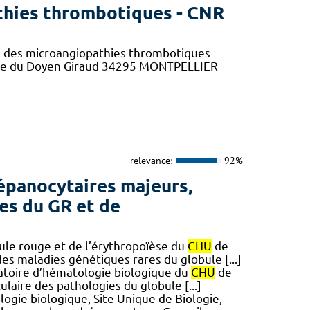
thies thrombotiques - CNR
e des microangiopathies thrombotiques
nue du Doyen Giraud 34295 MONTPELLIER
relevance:
92%
épanocytaires majeurs,
es du GR et de
le rouge et de l’érythropoïèse du
CHU
de
es maladies génétiques rares du globule [...]
oratoire d’hématologie biologique du
CHU
de
ulaire des pathologies du globule [...]
ogie biologique, Site Unique de Biologie,