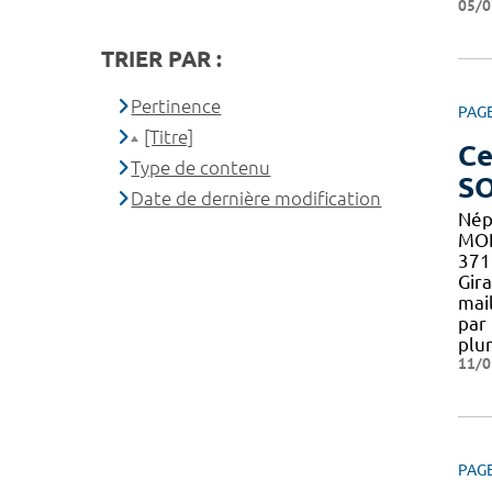
05/0
TRIER PAR :
Pertinence
PAG
[Titre]
Ce
Type de contenu
S
Date de dernière modification
Nép
MON
371
Gir
mai
par
plu
11/0
PAG