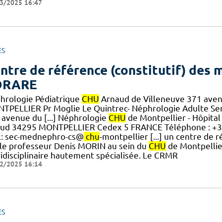
3/2025 16:47
ES
ntre de référence (constitutif) des m
ORARE
hrologie Pédiatrique
CHU
Arnaud de Villeneuve 371 ave
TPELLIER Pr Moglie Le Quintrec- Néphrologie Adulte Se
 avenue du [...] Néphrologie
CHU
de Montpellier - Hôpita
aud 34295 MONTPELLIER Cedex 5 FRANCE Téléphone : +33 (
l: sec-mednephro-cs@
chu
-montpellier [...] un centre de 
 le professeur Denis MORIN au sein du
CHU
de Montpellier
ridisciplinaire hautement spécialisée. Le CRMR
2/2025 16:14
ES