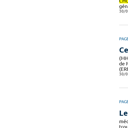
CH
gén
30/0
PAG
Ce
(MH
de 
(ER
30/0
PAG
Le
méd
tro