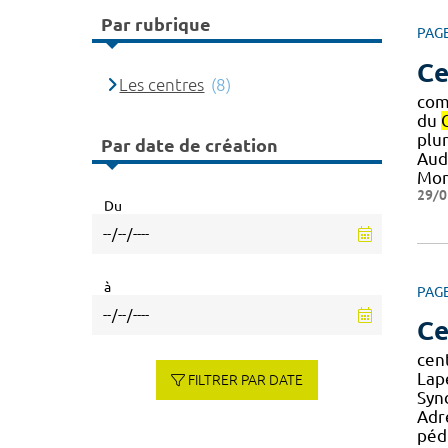
Par rubrique
PAG
Ce
Les centres
(8)
com
du
plu
Par date de création
Aud
Mon
29/0
Du
à
PAG
Ce
cen
Lape
FILTRER PAR DATE
Syn
Adr
péd