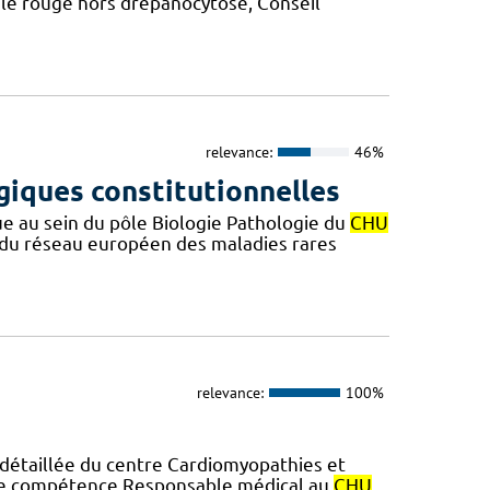
le rouge hors drépanocytose, Conseil
relevance:
46%
iques constitutionnelles
 au sein du pôle Biologie Pathologie du
CHU
du réseau européen des maladies rares
relevance:
100%
 détaillée du centre Cardiomyopathies et
 de compétence Responsable médical au
CHU