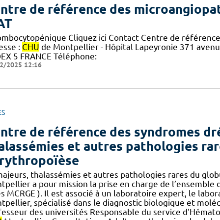
ntre de référence des microangiopa
AT
ombocytopénique Cliquez ici Contact Centre de référenc
esse :
CHU
de Montpellier - Hôpital Lapeyronie 371 ave
EX 5 FRANCE Téléphone:
2/2025 12:16
ES
ntre de référence des syndromes dr
alassémies et autres pathologies rar
érythropoïèse
ajeurs, thalassémies et autres pathologies rares du globu
tpellier a pour mission la prise en charge de l’ensemble d
s MCRGE ). Il est associé à un laboratoire expert, le lab
pellier, spécialisé dans le diagnostic biologique et moléc
fesseur des universités Responsable du service d'Hématol