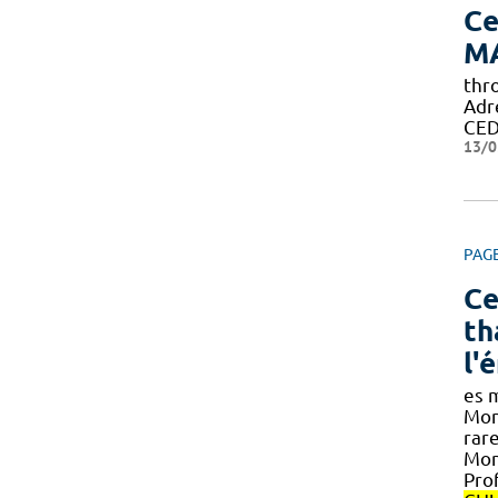
Ce
M
thr
Adr
CED
13/0
PAG
Ce
th
l'
es m
Mon
rare
Mont
Pro