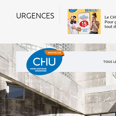
URGENCES
Le CHU
Pour g
tout 
TOUS L