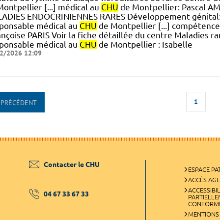
ontpellier [...] médical au
CHU
de Montpellier: Pascal AME
ADIES ENDOCRINIENNES RARES Développement génital: Du
ponsable médical au
CHU
de Montpellier [...] compétenc
rançoise PARIS Voir la fiche détaillée du centre Maladies 
ponsable médical au
CHU
de Montpellier : Isabelle
2/2026 12:09
1
PRÉCÉDENT
Contacter le CHU
ESPACE PA
ACCÈS AG
ACCESSIBIL
04 67 33 67 33
PARTIELL
CONFORM
MENTIONS