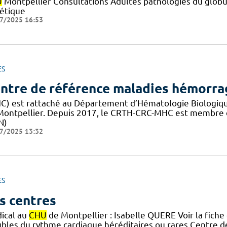
U
Montpellier Consultations Adultes pathologies du globu
étique
7/2025 16:53
ES
ntre de référence maladies hémorrag
C) est rattaché au Département d’Hématologie Biologique
Montpellier. Depuis 2017, le CRTH-CRC-MHC est membre 
N)
7/2025 13:32
ES
s centres
ical au
CHU
de Montpellier : Isabelle QUERE Voir la fiche
ubles du rythme cardiaque héréditaires ou rares Centre