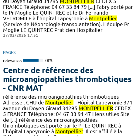
du Doyen Giraud 34295
MONTPELLIER
CEDEX 5
FRANCE Téléphone: 04 67 33 84 79 [...] Fabry porté par
le Pr Moglie Le QUINTREC et le Dr Fernando
VETROMILE à l'hôpital Lapeyronie à
Montpellier
(Service de Néphrologie-transplantation). L'équipe Pr
Moglie LE QUINTREC Praticien Hospitalier
27/02/2025 17:51
PAGES
relevance:
78%
Centre de référence des
microangiopathies thrombotiques
- CNR MAT
référence des microangiopathies thrombotiques
Adresse : CHU de
Montpellier
- Hôpital Lapeyronie 371
avenue du Doyen Giraud 34295
MONTPELLIER
CEDEX
5 FRANCE Téléphone: 04 67 33 91 47 Liens utiles Site
de [...] référence des microangiopathies
thrombotiques est porté par le Pr Le QUINTREC à
l'hôpital Lapeyronie à
Montpellier
. Il est affilié à la