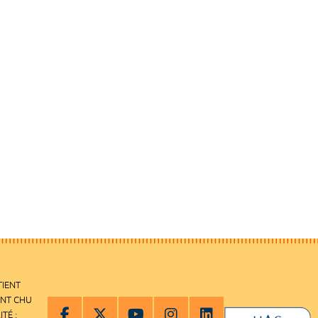
TIENT
ENT CHU
ITÉ :