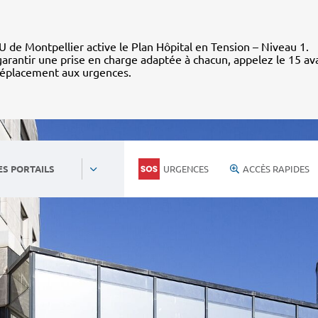
 de Montpellier active le Plan Hôpital en Tension – Niveau 1.
arantir une prise en charge adaptée à chacun, appelez le 15 av
déplacement aux urgences.
URGENCES
ACCÈS RAPIDES
ES PORTAILS