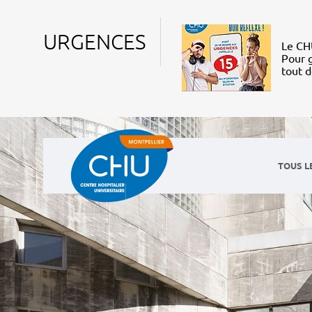
URGENCES
Le CHU
Pour g
tout 
TOUS L