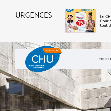
URGENCES
Le CHU
Pour g
tout 
TOUS L