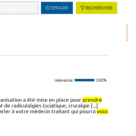
EFFACER
RECHERCHER
relevance:
100%
ganisation a été mise en place pour
prendre
e radiculalgies (sciatique, cruralgie [...]
parler à votre médecin traitant qui pourra
vous