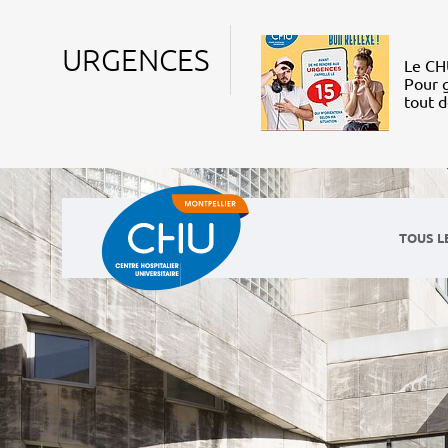
URGENCES
Le CHU
Pour g
tout 
TOUS L