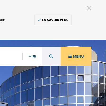
ant
EN SAVOIR PLUS
MENU
FR