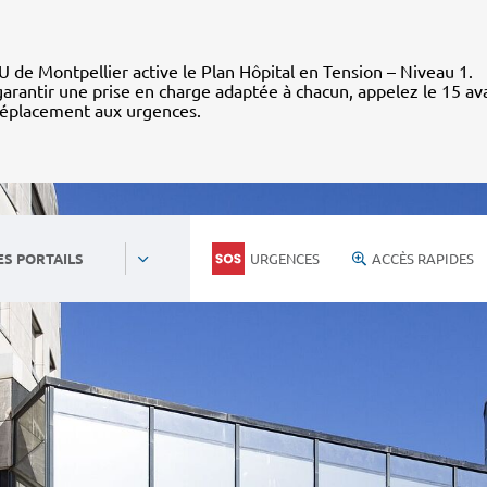
 de Montpellier active le Plan Hôpital en Tension – Niveau 1.
arantir une prise en charge adaptée à chacun, appelez le 15 av
déplacement aux urgences.
URGENCES
ACCÈS RAPIDES
ES PORTAILS