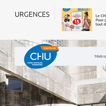
URGENCES
Le CHU
Pour g
tout 
TOUS L