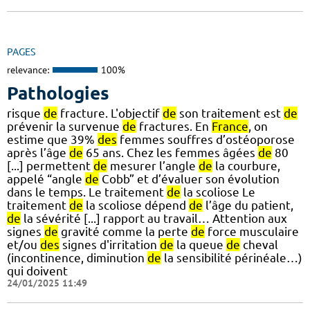
PAGES
relevance:
100%
Pathologies
risque
de
fracture. L'objectif
de
son traitement est
de
prévenir la survenue
de
fractures. En
France
, on
estime que 39%
des
femmes souffres d’ostéoporose
après l’âge
de
65 ans. Chez les femmes âgées
de
80
[...] permettent
de
mesurer l’angle
de
la courbure,
appelé “angle
de
Cobb” et d’évaluer son évolution
dans le temps. Le traitement
de
la scoliose Le
traitement
de
la scoliose dépend
de
l’âge du patient,
de
la sévérité [...] rapport au travail… Attention aux
signes
de
gravité comme la perte
de
force musculaire
et/ou
des
signes d'irritation
de
la queue
de
cheval
(incontinence, diminution
de
la sensibilité périnéale…)
qui doivent
24/01/2025 11:49