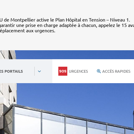
 de Montpellier active le Plan Hôpital en Tension – Niveau 1.
arantir une prise en charge adaptée à chacun, appelez le 15 av
déplacement aux urgences.
URGENCES
ACCÈS RAPIDES
ES PORTAILS