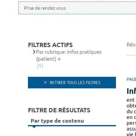
FILTRES ACTIFS
Résu
Par rubrique: Infos pratiques
(patient)
(1)
PAG
RETIRER TOUS LES FILTRES
In
ent
obt
FILTRE DE RÉSULTATS
du c
en 
Par type de contenu
per
ass
vie