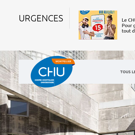
URGENCES
Le CHU
Pour g
tout 
TOUS L