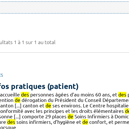
ltats 1 à 1 sur 1 au total
ES
fos pratiques (patient)
 accueille
des
personnes âgées d’au moins 60 ans, et
des
ention
de
dérogation du Président du Conseil Départemen
anton [...] canton et
de
ses environs. Le Centre hospital
conformité avec les principes et les droits élémentaires
d
sonne [...] comporte 29 places
de
Soins Infirmiers à Domici
ure
des
soins infirmiers, d’hygiène et
de
confort, et perm
 lorsque