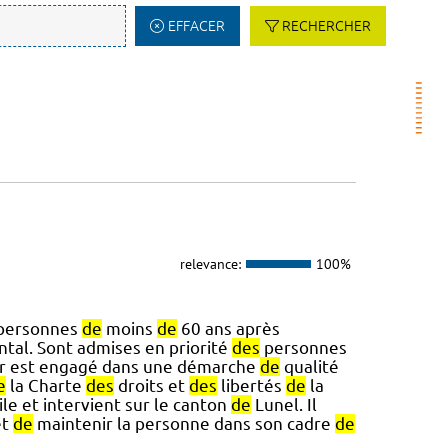
EFFACER
RECHERCHER
relevance:
100%
personnes
de
moins
de
60 ans après
tal. Sont admises en priorité
des
personnes
ier est engagé dans une démarche
de
qualité
e
la Charte
des
droits et
des
libertés
de
la
le et intervient sur le canton
de
Lunel. Il
et
de
maintenir la personne dans son cadre
de