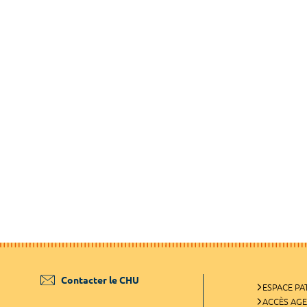
Contacter le CHU
ESPACE PA
ACCÈS AG