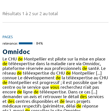
Résultats 1 à 2 sur 2 au total
PAGES
relevance:
84%
Omnidoc
Le CHU
de
Montpellier est pilote sur la mise en place
de
téléexpertise dans la maladie rare via Omnidoc,
plateforme réservée aux professionnels
de
santé. Le
réseau
de
téléexpertise du CHU
de
Montpellier [...]
connue Le développement
de
la téléexpertise au CHU
de
Montpellier est progressif ; il est possible que le
centre ou le service que
vous
recherchez n'ait pas
encore
de
ligne
de
téléexpertise. Dans ce cas [...]
demander un avis et retrouver le détail
des
services
et
des
centres disponibles et
de
leurs projets
médicaux respectifs (périmètre, délai
de
réponse
etc.), merci
de
consulter le site Omnidoc