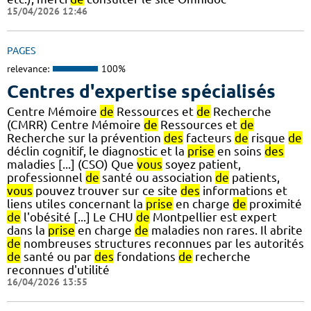
15/04/2026 12:46
PAGES
relevance:
100%
Centres d'expertise spécialisés
Centre Mémoire
de
Ressources et
de
Recherche
(CMRR) Centre Mémoire
de
Ressources et
de
Recherche sur la prévention
des
facteurs
de
risque
de
déclin cognitif, le diagnostic et la
prise
en soins
des
maladies [...] (CSO) Que
vous
soyez patient,
professionnel
de
santé ou association
de
patients,
vous
pouvez trouver sur ce site
des
informations et
liens utiles concernant la
prise
en charge
de
proximité
de
l'obésité [...] Le CHU
de
Montpellier est expert
dans la
prise
en charge
de
maladies non rares. Il abrite
de
nombreuses structures reconnues par les autorités
de
santé ou par
des
fondations
de
recherche
reconnues d'utilité
16/04/2026 13:55