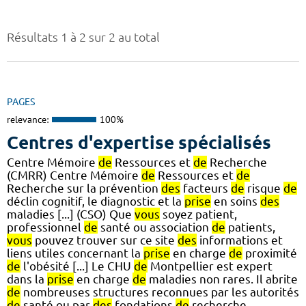
Résultats 1 à 2 sur 2 au total
PAGES
relevance:
100%
Centres d'expertise spécialisés
Centre Mémoire
de
Ressources et
de
Recherche
(CMRR) Centre Mémoire
de
Ressources et
de
Recherche sur la prévention
des
facteurs
de
risque
de
déclin cognitif, le diagnostic et la
prise
en soins
des
maladies [...] (CSO) Que
vous
soyez patient,
professionnel
de
santé ou association
de
patients,
vous
pouvez trouver sur ce site
des
informations et
liens utiles concernant la
prise
en charge
de
proximité
de
l'obésité [...] Le CHU
de
Montpellier est expert
dans la
prise
en charge
de
maladies non rares. Il abrite
de
nombreuses structures reconnues par les autorités
de
santé ou par
des
fondations
de
recherche