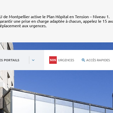
 de Montpellier active le Plan Hôpital en Tension – Niveau 1.
arantir une prise en charge adaptée à chacun, appelez le 15 av
déplacement aux urgences.
URGENCES
ACCÈS RAPIDES
ES PORTAILS