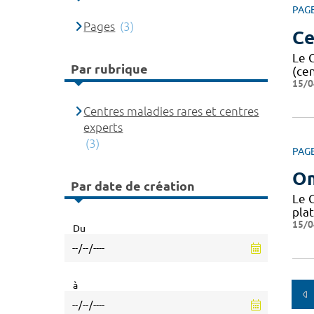
PAG
Pages
(3)
Ce
Le 
Par rubrique
(ce
15/0
Centres maladies rares et centres
experts
(3)
PAG
O
Par date de création
Le 
pla
15/0
Du
à