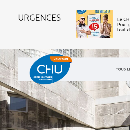
URGENCES
Le CHU
Pour g
tout 
TOUS L