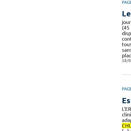
PAG
Le
jou
(45
disp
con
tous
sans
pla
18/0
PAG
Es
L'ER
cli
ada
CH