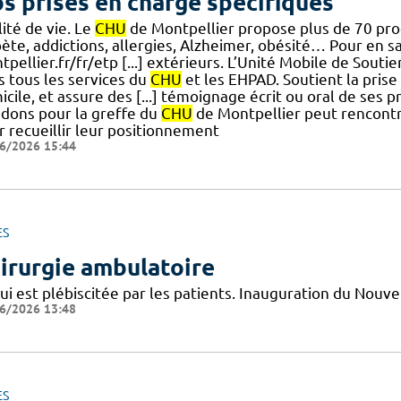
s prises en charge spécifiques
ité de vie. Le
CHU
de Montpellier propose plus de 70 pro
ète, addictions, allergies, Alzheimer, obésité… Pour en sa
pellier.fr/fr/etp [...] extérieurs. L’Unité Mobile de Soutie
s tous les services du
CHU
et les EHPAD. Soutient la prise
cile, et assure des [...] témoignage écrit ou oral de ses 
 dons pour la greffe du
CHU
de Montpellier peut rencontr
r recueillir leur positionnement
6/2026 15:44
ES
irurgie ambulatoire
qui est plébiscitée par les patients. Inauguration du Nouv
6/2026 13:48
ES