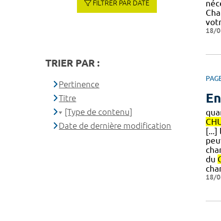
néc
FILTRER PAR DATE
Cha
votr
18/0
TRIER PAR :
PAG
Pertinence
En
Titre
[Type de contenu]
qua
CH
Date de dernière modification
[...
peuv
cha
du
cha
18/0