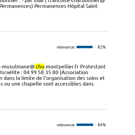
rbonnier : - par mail ( francoise-charbonnier@
f. Permanences) Permanences Hôpital Saint
relevance:
82%
ie-musulmane@
chu
-montpellier.fr Protestant
 Israélite : 04 99 58 35 80 (Association
dans la limite de l'organisation des soins et
tes ou une chapelle sont accessibles dans
relevance:
84%