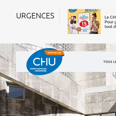
URGENCES
Le CHU
Pour g
tout 
TOUS L