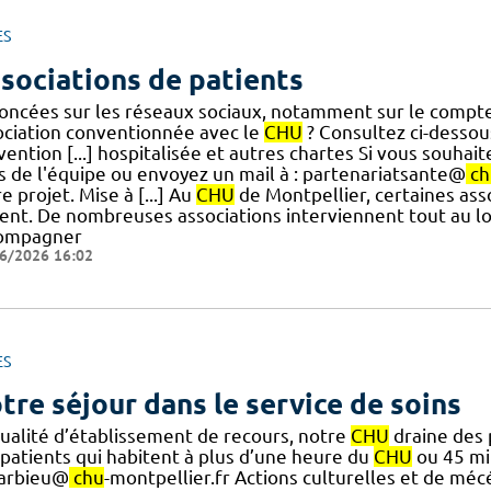
ES
sociations de patients
oncées sur les réseaux sociaux, notamment sur le comp
ociation conventionnée avec le
CHU
? Consultez ci-dessous
ention [...] hospitalisée et autres chartes Si vous souha
s de l'équipe ou envoyez un mail à : partenariatsante@
ch
e projet. Mise à [...] Au
CHU
de Montpellier, certaines asso
ient. De nombreuses associations interviennent tout au lo
ompagner
6/2026 16:02
ES
tre séjour dans le service de soins
qualité d’établissement de recours, notre
CHU
draine des p
 patients qui habitent à plus d’une heure du
CHU
ou 45 min
-arbieu@
chu
-montpellier.fr Actions culturelles et de mécé