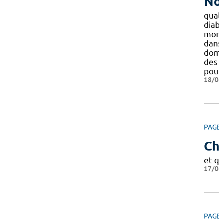
No
qual
diab
mont
dan
domi
des
pou
18/0
PAG
Ch
et 
17/0
PAG