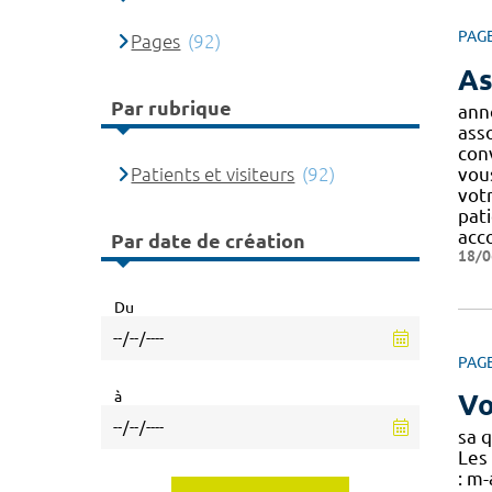
PAG
Pages
(92)
As
Par rubrique
ann
ass
conv
Patients et visiteurs
(92)
vou
votr
pat
acc
Par date de création
18/0
Du
PAG
à
Vo
sa 
Les
: m