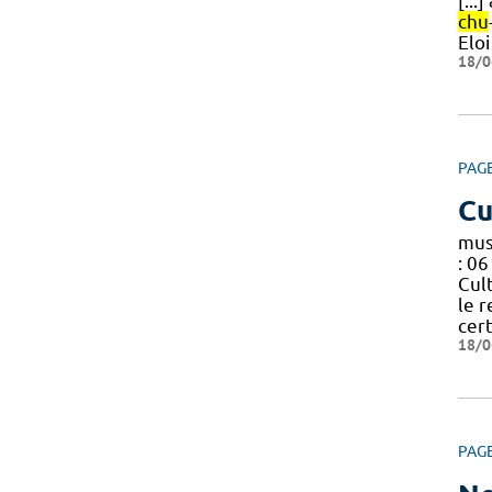
[...
chu
Eloi
18/0
PAG
Cu
mus
: 0
Cult
le r
cer
18/0
PAG