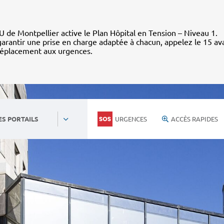
 de Montpellier active le Plan Hôpital en Tension – Niveau 1.
arantir une prise en charge adaptée à chacun, appelez le 15 av
déplacement aux urgences.
URGENCES
ACCÈS RAPIDES
ES PORTAILS