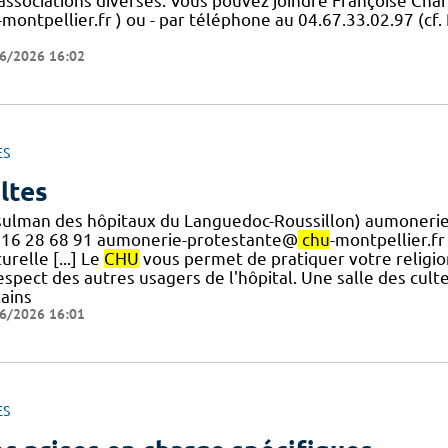
] associations diverses. Vous pouvez joindre Françoise Cha
-montpellier.fr ) ou - par téléphone au 04.67.33.02.97 (c
6/2026 16:02
ES
ltes
ulman des hôpitaux du Languedoc-Roussillon) aumoner
6 16 28 68 91 aumonerie-protestante@
chu
-montpellier.fr
urelle [...] Le
CHU
vous permet de pratiquer votre religion 
espect des autres usagers de l'hôpital. Une salle des cul
tains
6/2026 16:01
ES