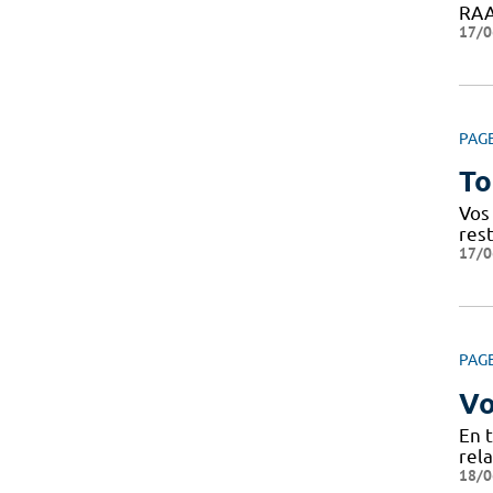
RAAC
17/0
PAG
To
Vos 
res
17/0
PAG
Vo
En 
rela
18/0