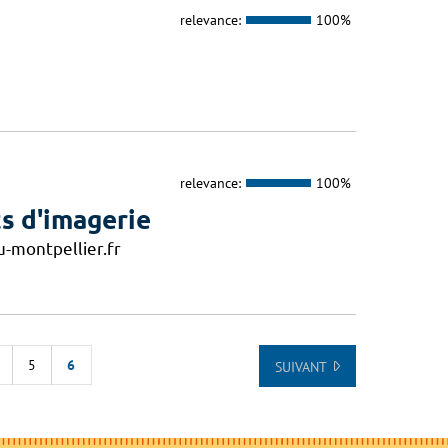
relevance:
100%
relevance:
100%
s d'imagerie
-montpellier.fr
5
6
SUIVANT
E LA LISTE