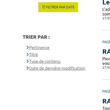
Le
FILTRER PAR DATE
L'a
soi
17/0
TRIER PAR :
PAG
Pertinence
RA
Titre
Pass
Type de contenu
vou
17/0
Date de dernière modification
PAG
RA
Tou