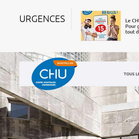
URGENCES
Le CHU
Pour g
tout 
TOUS L