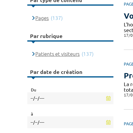
Par type de contenu
PAG
Vo
Pages
(137)
L'ho
sec
17/0
Par rubrique
Patients et visiteurs
(137)
PAG
Par date de création
Pr
La 
tota
Du
17/0
à
PAG