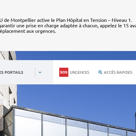
 de Montpellier active le Plan Hôpital en Tension – Niveau 1.
arantir une prise en charge adaptée à chacun, appelez le 15 av
déplacement aux urgences.
URGENCES
ACCÈS RAPIDES
ES PORTAILS