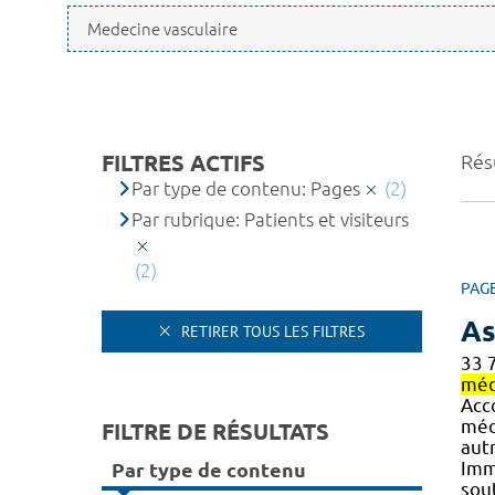
FILTRES ACTIFS
Résu
Par type de contenu: Pages
(2)
Par rubrique: Patients et visiteurs
(2)
PAG
As
RETIRER TOUS LES FILTRES
33 
méd
Acc
méd
FILTRE DE RÉSULTATS
autr
Imm
Par type de contenu
sout