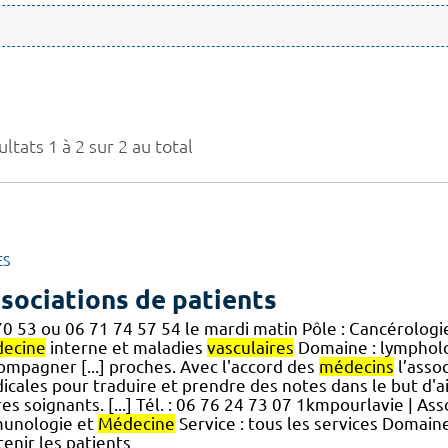
ltats 1 à 2 sur 2 au total
ES
sociations de patients
70 53 ou 06 71 74 57 54 le mardi matin Pôle : Cancérologi
ecine
interne et maladies
vasculaires
Domaine : lymphol
ompagner [...] proches. Avec l'accord des
médecins
l’assoc
icales pour traduire et prendre des notes dans le but d'
es soignants. [...] Tél. : 06 76 24 73 07 1kmpourlavie | As
unologie et
Médecine
Service : tous les services Domain
enir les patients