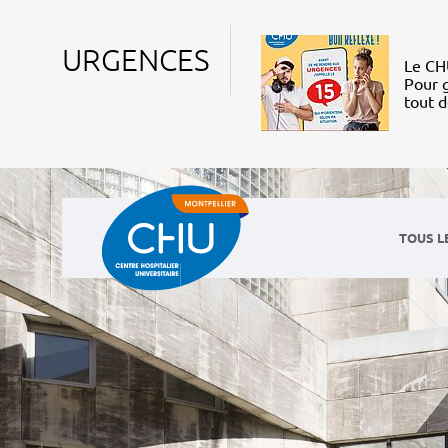
URGENCES
Le CHU
Pour g
tout 
TOUS L