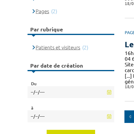
18/0
Pages
(2)
Par rubrique
PAG
Le
Patients et visiteurs
(2)
16h
04 
Site
Par date de création
car
[...
géné
Du
18/0
à