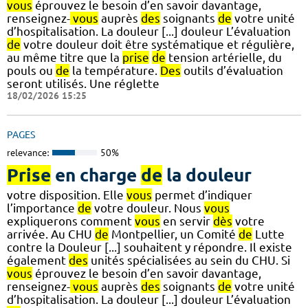
vous
éprouvez le besoin d’en savoir davantage,
renseignez-
vous
auprès
des
soignants
de
votre unité
d’hospitalisation. La douleur [...] douleur L’évaluation
de
votre douleur doit être systématique et régulière,
au même titre que la
prise
de
tension artérielle, du
pouls ou
de
la température.
Des
outils d’évaluation
seront utilisés. Une réglette
18/02/2026 15:25
PAGES
relevance:
50%
Prise
en charge
de
la douleur
votre disposition. Elle
vous
permet d’indiquer
l’importance
de
votre douleur. Nous
vous
expliquerons comment
vous
en servir
dès
votre
arrivée. Au CHU
de
Montpellier, un Comité
de
Lutte
contre la Douleur [...] souhaitent y répondre. Il existe
également
des
unités spécialisées au sein du CHU. Si
vous
éprouvez le besoin d’en savoir davantage,
renseignez-
vous
auprès
des
soignants
de
votre unité
d’hospitalisation. La douleur [...] douleur L’évaluation