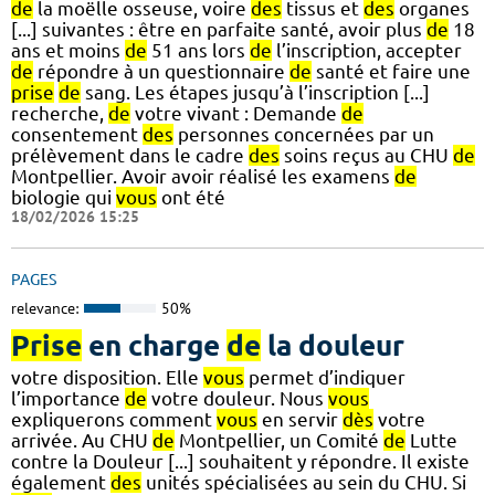
de
la moëlle osseuse, voire
des
tissus et
des
organes
[...] suivantes : être en parfaite santé, avoir plus
de
18
ans et moins
de
51 ans lors
de
l’inscription, accepter
de
répondre à un questionnaire
de
santé et faire une
prise
de
sang. Les étapes jusqu’à l’inscription [...]
recherche,
de
votre vivant : Demande
de
consentement
des
personnes concernées par un
prélèvement dans le cadre
des
soins reçus au CHU
de
Montpellier. Avoir avoir réalisé les examens
de
biologie qui
vous
ont été
18/02/2026 15:25
PAGES
relevance:
50%
Prise
en charge
de
la douleur
votre disposition. Elle
vous
permet d’indiquer
l’importance
de
votre douleur. Nous
vous
expliquerons comment
vous
en servir
dès
votre
arrivée. Au CHU
de
Montpellier, un Comité
de
Lutte
contre la Douleur [...] souhaitent y répondre. Il existe
également
des
unités spécialisées au sein du CHU. Si