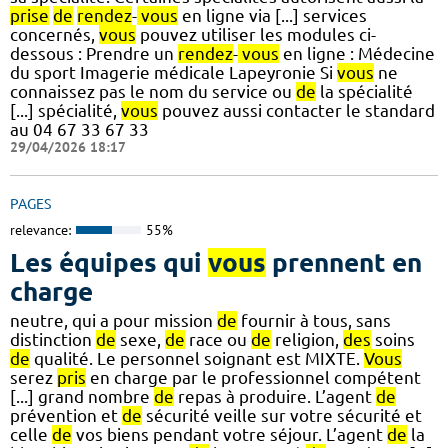
prise
de
rendez
-
vous
en ligne via [...] services
concernés,
vous
pouvez utiliser les modules ci-
dessous : Prendre un
rendez
-
vous
en ligne : Médecine
du sport Imagerie médicale Lapeyronie Si
vous
ne
connaissez pas le nom du service ou
de
la spécialité
[...] spécialité,
vous
pouvez aussi contacter le standard
au 04 67 33 67 33
29/04/2026 18:17
PAGES
relevance:
55%
Les équipes qui
vous
prennent en
charge
neutre, qui a pour mission
de
fournir à tous, sans
distinction
de
sexe,
de
race ou
de
religion,
des
soins
de
qualité. Le personnel soignant est MIXTE.
Vous
serez
pris
en charge par le professionnel compétent
[...] grand nombre
de
repas à produire. L’agent
de
prévention et
de
sécurité veille sur votre sécurité et
celle
de
vos biens pendant votre séjour. L’agent
de
la