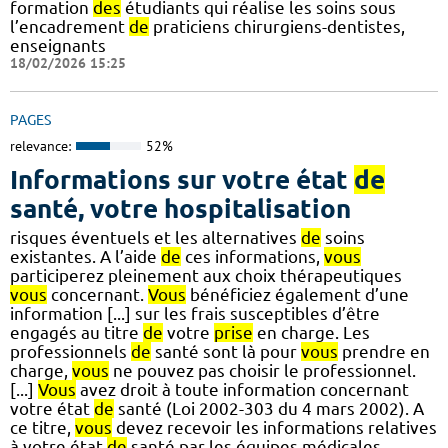
formation
des
étudiants qui réalise les soins sous
l’encadrement
de
praticiens chirurgiens-dentistes,
enseignants
18/02/2026 15:25
PAGES
relevance:
52%
Informations sur votre état
de
santé, votre hospitalisation
risques éventuels et les alternatives
de
soins
existantes. A l’aide
de
ces informations,
vous
participerez pleinement aux choix thérapeutiques
vous
concernant.
Vous
bénéficiez également d’une
information [...] sur les frais susceptibles d’être
engagés au titre
de
votre
prise
en charge. Les
professionnels
de
santé sont là pour
vous
prendre en
charge,
vous
ne pouvez pas choisir le professionnel.
[...]
Vous
avez droit à toute information concernant
votre état
de
santé (Loi 2002-303 du 4 mars 2002). A
ce titre,
vous
devez recevoir les informations relatives
à votre état
de
santé par les équipes médicales