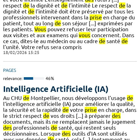
respect
de
la dignité et
de
l’intimité Le respect
de
la
dignité et
de
l’intimité doit être préservé par tous les
professionnels intervenant dans la
prise
en charge du
patient, tout au long
de
son séjour [...] exprimées par
les patients.
Vous
pouvez refuser leur participation
aux visites et aux examens qui
vous
concernent. Dans
ce cas, dites-le au médecin ou au cadre
de
santé
de
l’unité. Votre refus sera compris
18/02/2026 15:25
PAGES
relevance:
46%
Intelligence Artificielle (IA)
Au CHU
de
Montpellier, nous développons l’usage
de
l’intelligence artificielle (IA) pour améliorer la qualité,
la sécurité et la rapidité
de
votre
prise
en charge, dans
le strict respect
de
vos droits [...] à préparer
des
documents, mais ils ne remplacent jamais le jugement
des
professionnels
de
santé, qui restent seuls
décisionnaires. Lorsque
des
outils d’IA sont utilisés
avec vos données
de
santé, cela [...] (notamment au