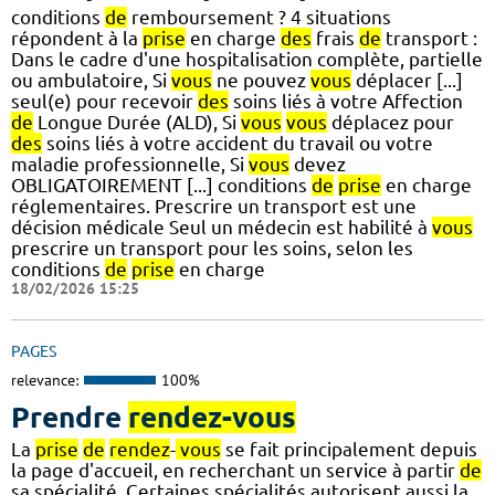
conditions
de
remboursement ? 4 situations
répondent à la
prise
en charge
des
frais
de
transport :
Dans le cadre d'une hospitalisation complète, partielle
ou ambulatoire, Si
vous
ne pouvez
vous
déplacer [...]
seul(e) pour recevoir
des
soins liés à votre Affection
de
Longue Durée (ALD), Si
vous
vous
déplacez pour
des
soins liés à votre accident du travail ou votre
maladie professionnelle, Si
vous
devez
OBLIGATOIREMENT [...] conditions
de
prise
en charge
réglementaires. Prescrire un transport est une
décision médicale Seul un médecin est habilité à
vous
prescrire un transport pour les soins, selon les
conditions
de
prise
en charge
18/02/2026 15:25
PAGES
relevance:
100%
Prendre
rendez-vous
La
prise
de
rendez
-
vous
se fait principalement depuis
la page d'accueil, en recherchant un service à partir
de
sa spécialité. Certaines spécialités autorisent aussi la