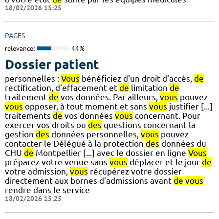
18/02/2026 15:25
PAGES
relevance:
44%
Dossier patient
personnelles :
Vous
bénéficiez d’un droit d’accès,
de
rectification, d’effacement et
de
limitation
de
traitement
de
vos données. Par ailleurs,
vous
pouvez
vous
opposer, à tout moment et sans
vous
justifier [...]
traitements
de
vos données
vous
concernant. Pour
exercer vos droits ou
des
questions concernant la
gestion
des
données personnelles,
vous
pouvez
contacter le Délégué à la protection
des
données du
CHU
de
Montpellier [...] avec le dossier en ligne
Vous
préparez votre venue sans
vous
déplacer et le jour
de
votre admission,
vous
récupérez votre dossier
directement aux bornes d’admissions avant
de
vous
rendre dans le service
18/02/2026 15:25