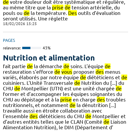
de
votre douleur doit être systématique et régulière,
au même titre que la
prise
de
tension artérielle, du
pouls ou
de
la température.
Des
outils d’évaluation
seront utilisés. Une réglette
18/02/2026 15:25
PAGES
relevance:
43%
Nutrition et alimentation
fait partie
de
la démarche
de
soins. L’équipe
de
restauration s’efforce
de
vous
proposer
des
menus
variés, élaborés par notre équipe
de
diététiciens et
de
cuisiniers. L'Unité Transversale
de
Nutrition du [...] du
CHU
de
Montpellier (UTN) est une unité chargée
de
former et d’accompagner les équipes soignantes du
CHU au dépistage et à la
prise
en charge
des
troubles
nutritionnels, et notamment
de
la dénutrition [...]
travaille aussi en étroite collaboration avec
l’ensemble
des
diététiciens du CHU
de
Montpellier et
d’autres entités telles que le CLAN (Comité
de
Liaison
Alimentation Nutrition), le DIM (Département d’