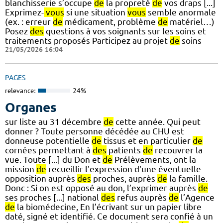
blanchisserie s’occupe
de
la propreté
de
vos draps [...]
Exprimez-
vous
si une situation
vous
semble anormale
(ex. : erreur
de
médicament, problème
de
matériel…)
Posez
des
questions à vos soignants sur les soins et
traitements proposés Participez au projet
de
soins
21/05/2026 16:04
PAGES
relevance:
24%
Organes
sur liste au 31 décembre
de
cette année. Qui peut
donner ? Toute personne décédée au CHU est
donneuse potentielle
de
tissus et en particulier
de
cornées permettant à
des
patients
de
recouvrer la
vue. Toute [...] du Don et
de
Prélèvements, ont la
mission
de
recueillir l'expression d'une éventuelle
opposition auprès
des
proches, auprès
de
la famille.
Donc : Si on est opposé au don, l’exprimer auprès
de
ses proches [...] national
des
refus auprès
de
l’Agence
de
la biomédecine, En l’écrivant sur un papier libre
daté, signé et identifié. Ce document sera confié à un