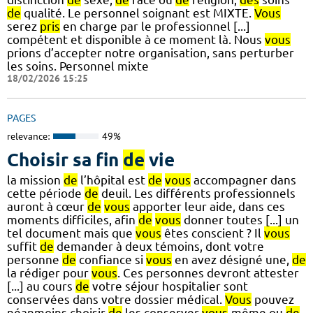
de
qualité. Le personnel soignant est MIXTE.
Vous
serez
pris
en charge par le professionnel [...]
compétent et disponible à ce moment là. Nous
vous
prions d’accepter notre organisation, sans perturber
les soins. Personnel mixte
18/02/2026 15:25
PAGES
relevance:
49%
Choisir sa fin
de
vie
la mission
de
l’hôpital est
de
vous
accompagner dans
cette période
de
deuil. Les différents professionnels
auront à cœur
de
vous
apporter leur aide, dans ces
moments difficiles, afin
de
vous
donner toutes [...] un
tel document mais que
vous
êtes conscient ? Il
vous
suffit
de
demander à deux témoins, dont votre
personne
de
confiance si
vous
en avez désigné une,
de
la rédiger pour
vous
. Ces personnes devront attester
[...] au cours
de
votre séjour hospitalier sont
conservées dans votre dossier médical.
Vous
pouvez
néanmoins choisir
de
les conserver
vous
-même ou
de