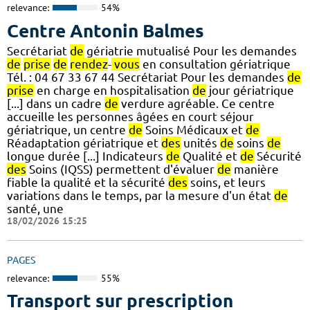
relevance:
54%
Centre Antonin Balmes
Secrétariat
de
gériatrie mutualisé Pour les demandes
de
prise
de
rendez
-
vous
en consultation gériatrique
Tél. : 04 67 33 67 44 Secrétariat Pour les demandes
de
prise
en charge en hospitalisation
de
jour gériatrique
[...] dans un cadre
de
verdure agréable. Ce centre
accueille les personnes âgées en court séjour
gériatrique, un centre
de
Soins Médicaux et
de
Réadaptation gériatrique et
des
unités
de
soins
de
longue durée [...] Indicateurs
de
Qualité et
de
Sécurité
des
Soins (IQSS) permettent d'évaluer
de
manière
fiable la qualité et la sécurité
des
soins, et leurs
variations dans le temps, par la mesure d'un état
de
santé, une
18/02/2026 15:25
PAGES
relevance:
55%
Transport sur prescription