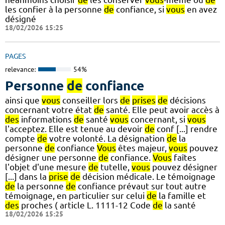
les confier à la personne
de
confiance, si
vous
en avez
désigné
18/02/2026 15:25
PAGES
relevance:
54%
Personne
de
confiance
ainsi que
vous
conseiller lors
de
prises
de
décisions
concernant votre état
de
santé. Elle peut avoir accès à
des
informations
de
santé
vous
concernant, si
vous
l'acceptez. Elle est tenue au devoir
de
conf [...] rendre
compte
de
votre volonté. La désignation
de
la
personne
de
confiance
Vous
êtes majeur,
vous
pouvez
désigner une personne
de
confiance.
Vous
faîtes
l'objet d'une mesure
de
tutelle,
vous
pouvez désigner
[...] dans la
prise
de
décision médicale. Le témoignage
de
la personne
de
confiance prévaut sur tout autre
témoignage, en particulier sur celui
de
la famille et
des
proches ( article L. 1111-12 Code
de
la santé
18/02/2026 15:25