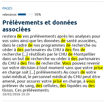
PAGES
relevance:
50%
Prélèvements et données
associées
restera
de
vos prélèvements après les analyses pour
vos soins ainsi que les données
de
santé associées,
dans le cadre
de
nos programmes
de
recherche ou
céder à
des
partenaires du CHU à
des
fins
de
recherche [...] réutilisés par le CHU
de
Montpellier
dans un but
de
recherche ou céder à
des
partenaires
du CHU à
des
fins
de
recherche.
Vous
pouvez revenir
sur votre décision à tout moment sans que votre
prise
en charge soit [...] prélèvements Au cours
de
votre
suivi médical, le personnel médical du CHU peut être
amené, pour assurer votre
prise
en charge, à
vous
prélever du sang,
des
cellules,
des
liquides ou
des
tissus. Ces prélèvements
18/02/2026 15:25