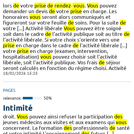
lors
de
votre
prise
de
rendez
-
vous
.
Vous
pouvez
demander un devis
de
votre
prise
en charge. Les
honoraires
vous
seront alors communiqués et
figureront sur votre feuille
de
soins. Pour la suite
de
votre [...] Activité libérale
Vous
pouvez être soigné
soit dans le cadre
de
l’activité publique soit au titre
de
l’activité libérale. Si votre choix s’oriente vers une
prise
en charge dans le cadre
de
l’activité libérale [...]
votre
prise
en charge (examen, intervention,
hospitalisation)
vous
pouvez choisir soit l’activité
libérale, soit l’activité publique. Vos frais
de
séjour
seront calculés en fonction du régime choisi. Activité
18/02/2026 15:25
PAGES
relevance:
50%
Intimité
droit.
Vous
pouvez ainsi refuser la participation
des
jeunes médecins aux visites et aux examens qui
vous
concernent. La formation
des
professionnels
de
santé
et votre intimité L’enseignement
des
futurs [...]