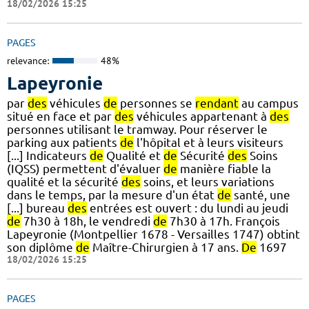
18/02/2026 15:25
PAGES
relevance:
48%
Lapeyronie
par
des
véhicules
de
personnes se
rendant
au campus
situé en face et par
des
véhicules appartenant à
des
personnes utilisant le tramway. Pour réserver le
parking aux patients
de
l'hôpital et à leurs visiteurs
[...] Indicateurs
de
Qualité et
de
Sécurité
des
Soins
(IQSS) permettent d'évaluer
de
manière fiable la
qualité et la sécurité
des
soins, et leurs variations
dans le temps, par la mesure d'un état
de
santé, une
[...] bureau
des
entrées est ouvert : du lundi au jeudi
de
7h30 à 18h, le vendredi
de
7h30 à 17h. François
Lapeyronie (Montpellier 1678 - Versailles 1747) obtint
son diplôme
de
Maître-Chirurgien à 17 ans.
De
1697
18/02/2026 15:25
PAGES