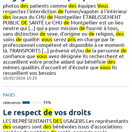
photos
des
patients comme
des
équipes
Vous
respectez l'interdiction
de
fumer/vapoter à l'intérieur
des
locaux du CHU
de
Montpellier ÉTABLISSEMENT
PUBLIC
DE
SANTÉ Le CHU
de
Montpellier est un lieu
neutre qui [...] qui a pour mission
de
fournir à tous,
sans distinction
de
sexe, d'origine ou
de
religion,
des
soins
de
qualité:
vous
serez
pris
en charge par le
professionnel compétent et disponible à ce moment-
là. TRANSPORTS [...] prévenir et/ou
de
la personne
de
confiance que
vous
avez désignée Ils recherchent et
accueillent votre proche aidant qui bénéficie
des
mêmes qualités d'accueil et d'écoute que
vous
Ils
recueillent vos besoins
18/02/2026 15:25
PAGES
relevance:
39%
Le respect
de
vos droits
LES REPRÉSENTANTS
DES
USAGERS Les représentants
des
usagers sont
des
bénévoles issus d’associations