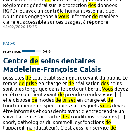
Règlement général sur la protection
des
données –
RGPD), et avec un contrôle humain systématique.
Nous nous engageons à
vous
informer
de
manière
claire et accessible sur ces usages, à répondre
18/02/2026 15:25
PAGES
relevance:
64%
Centre
de
soins dentaires
Madeleine-Françoise Calais
possibles
de
tout établissement recevant du public. Le
temps
de
prise
en charge et
de
réalisation
des
soins
sont plus longs que dans le secteur libéral.
Vous
devez
en être conscient avant
de
prendre rendez-vous [...]
elle dispose
de
modes
de
prises
en charge et
de
fonctionnements spécifiques sur lesquels
vous
devez
être informés et conscients avant d’entreprendre un
suivi. L’attente fait partie
des
conditions possibles [...]
sport, pathologies du sommeil, dysfonctions
de
l’appareil manducateur). C’est aussi un service
de