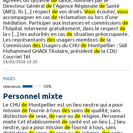
agréées du système
de
santé, nommés par le
Directeur Général
de
l’Agence Régionale
de
Santé
(ARS). Ils [...] respect
de
vos droits.
Vous
écouter,
vous
accompagner en cas
de
réclamation ou lors d’une
médiation. Participer aux instances et commissions
de
l’hôpital. Intervenir gratuitement, dans le respect
de
la c [...] les autorités en cas
de
situation préoccupante.
Les représentants
des
usagers membres
de
la
Commission
des
Usagers du CHU
de
Montpellier : Sidi
Mohammed GHADI Titulaire, président
de
la CDU
Courriel Tél
18/02/2026 15:25
PAGES
relevance:
50%
Personnel mixte
Le CHU
de
Montpellier est un lieu neutre qui a pour
mission
de
fournir à tous
des
soins
de
qualité, sans
distinction
de
sexe,
de
race ou
de
religion. Personnel
mixte Cet établissement
de
santé est un lieu [...] lieu
neutre, qui a pour mission
de
fournir à tous, sans
distinction
de
sexe,
de
race ou
de
religion,
des
soins