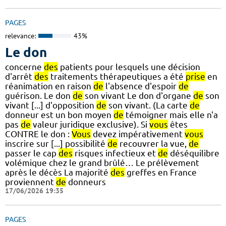
PAGES
relevance:
43%
Le don
concerne
des
patients pour lesquels une décision
d'arrêt
des
traitements thérapeutiques a été
prise
en
réanimation en raison
de
l'absence d'espoir
de
guérison. Le don
de
son vivant Le don d'organe
de
son
vivant [...] d'opposition
de
son vivant. (La carte
de
donneur est un bon moyen
de
témoigner mais elle n'a
pas
de
valeur juridique exclusive). Si
vous
êtes
CONTRE le don :
Vous
devez impérativement
vous
inscrire sur [...] possibilité
de
recouvrer la vue,
de
passer le cap
des
risques infectieux et
de
déséquilibre
volémique chez le grand brûlé… Le prélèvement
après le décès La majorité
des
greffes en France
proviennent
de
donneurs
17/06/2026 19:35
PAGES