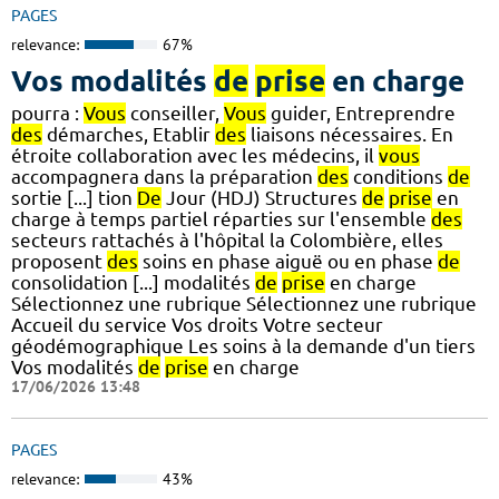
PAGES
relevance:
67%
Vos modalités
de
prise
en charge
pourra :
Vous
conseiller,
Vous
guider, Entreprendre
des
démarches, Etablir
des
liaisons nécessaires. En
étroite collaboration avec les médecins, il
vous
accompagnera dans la préparation
des
conditions
de
sortie [...] tion
De
Jour (HDJ) Structures
de
prise
en
charge à temps partiel réparties sur l'ensemble
des
secteurs rattachés à l'hôpital la Colombière, elles
proposent
des
soins en phase aiguë ou en phase
de
consolidation [...] modalités
de
prise
en charge
Sélectionnez une rubrique Sélectionnez une rubrique
Accueil du service Vos droits Votre secteur
géodémographique Les soins à la demande d'un tiers
Vos modalités
de
prise
en charge
17/06/2026 13:48
PAGES
relevance:
43%