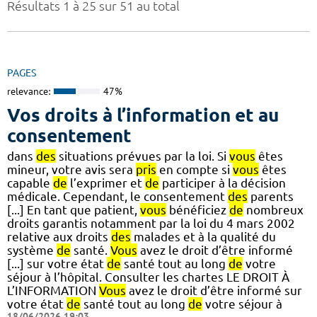
Résultats 1 à 25 sur 51 au total
PAGES
relevance:
47%
Vos droits à l’information et au
consentement
dans
des
situations prévues par la loi. Si
vous
êtes
mineur, votre avis sera
pris
en compte si
vous
êtes
capable
de
l’exprimer et
de
participer à la décision
médicale. Cependant, le consentement
des
parents
[...] En tant que patient,
vous
bénéficiez
de
nombreux
droits garantis notamment par la loi du 4 mars 2002
relative aux droits
des
malades et à la qualité du
système
de
santé.
Vous
avez le droit d’être informé
[...] sur votre état
de
santé tout au long
de
votre
séjour à l’hôpital. Consulter les chartes LE DROIT À
L’INFORMATION
Vous
avez le droit d’être informé sur
votre état
de
santé tout au long
de
votre séjour à
18/06/2026 19:03