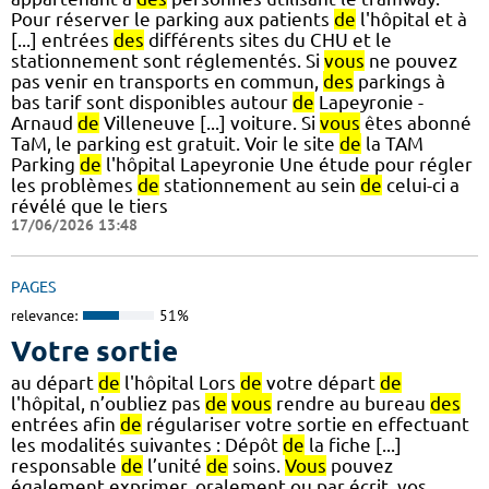
Pour réserver le parking aux patients
de
l'hôpital et à
[...] entrées
des
différents sites du CHU et le
stationnement sont réglementés. Si
vous
ne pouvez
pas venir en transports en commun,
des
parkings à
bas tarif sont disponibles autour
de
Lapeyronie -
Arnaud
de
Villeneuve [...] voiture. Si
vous
êtes abonné
TaM, le parking est gratuit. Voir le site
de
la TAM
Parking
de
l'hôpital Lapeyronie Une étude pour régler
les problèmes
de
stationnement au sein
de
celui-ci a
révélé que le tiers
17/06/2026 13:48
PAGES
relevance:
51%
Votre sortie
au départ
de
l'hôpital Lors
de
votre départ
de
l'hôpital, n’oubliez pas
de
vous
rendre au bureau
des
entrées afin
de
régulariser votre sortie en effectuant
les modalités suivantes : Dépôt
de
la fiche [...]
responsable
de
l’unité
de
soins.
Vous
pouvez
également exprimer, oralement ou par écrit, vos