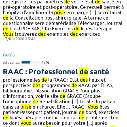
enregistrer les paramètres
de
votre état
de
santé en
pré-opératoire et post-opératoire. Ce recueil permet à
l’hôpital d’améliorer la
prise
en charge [...] secrétariat
de
la Consultation post-chirurgicale. A terme ce
questionnaire sera dématérialisé Télécharger Journal
de
bord PDF 348,7 Ko Exercices
de
kinésithérapie
Vous
trouverez
des
exemples
des
exercices
17/06/2026 13:48
PAGES
relevance:
47%
RAAC : Professionnel
de
santé
professionnelles
de
la RAAC : Etat
des
lieux et
perspectives
des
programmes
de
RAAC par l'HAS,
bibliographie... Association GRACE Pour plus
d'information, voir le site
de
GRACE (Groupe
francophone
de
Réhabilitation [...] totale du patient
dans sa
prise
en charge. Elle… RAAC :
Vous
êtes
patient Passeport patient, journal
de
bord, exercices
de
kinésithérapie, contacts en cas
de
problème : tout
ce dont
vous
aurez besoin pour votre [...] après