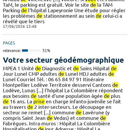
TaM, le parking est gratuit. Voir le site
de
la TAM
Parking
de
l'hôpital Lapeyronie Une étude pour régler
les problèmes
de
stationnement au sein
de
celui-ci a
révélé que le tiers
17/06/2026 13:48
PAGES
relevance:
31%
Votre secteur géodémographique
MPEA 1 Unité
de
Diagnostic et
de
Soins Hôpital
de
Jour Lunel CMP adultes
de
Lunel HDJ adultes
de
Lunel Courriel Tél. : 06 65 84 97 91 Itinéraire
Montpellier Lodève Territoire desservi Cantons
de
Lodève, Lunas [...] l'hôpital La Colombière répondent
aux besoins
de
santé d'une population âgée
de
plus
de
16 ans. La
prise
en charge infanto-juvénile se fait
au travers
de
2 inter-secteurs. Le découpage en
secteur ne remet [...] commune
de
Lavérune (y
compris Saint Jean
de
Vedas) et commune
de
Fabrègues. Intra-muros : Hôpital La Colombière
Hospitalisation
de
jour Adresse : Hôpital La