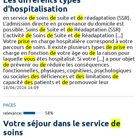
d'hospitalisation
en service
de
soins
de
suite et
de
réadaptation (SSR).
L'admission directe en provenance du domicile est
possible. Soins
de
Suite et
de
Réadaptation (SSR)
L’activité
de
Soins
de
Suite et
de
Réadaptation [...]
Votre
prise
en charge hospitalière correspond à votre
parcours
de
soins. Il existe plusieurs types
de
prise
en
charge en fonction
de
votre âge ou
de
la raison pour
laquelle
vous
êtes hospitalisé. Si votre [...] a pour objet
de
prévenir ou
de
réduire les conséquences
fonctionnelles, physiques, cognitives, psychologiques
ou sociales
des
déficiences et
des
limitations
de
capacité
des
patients et
de
promouvoir leur
18/06/2026 16:09
PAGES
relevance:
58%
Votre séjour dans le service
de
soins