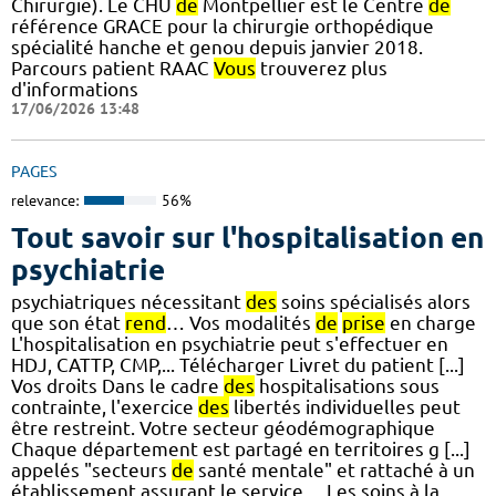
Chirurgie). Le CHU
de
Montpellier est le Centre
de
référence GRACE pour la chirurgie orthopédique
spécialité hanche et genou depuis janvier 2018.
Parcours patient RAAC
Vous
trouverez plus
d'informations
17/06/2026 13:48
PAGES
relevance:
56%
Tout savoir sur l'hospitalisation en
psychiatrie
psychiatriques nécessitant
des
soins spécialisés alors
que son état
rend
… Vos modalités
de
prise
en charge
L'hospitalisation en psychiatrie peut s'effectuer en
HDJ, CATTP, CMP,... Télécharger Livret du patient [...]
Vos droits Dans le cadre
des
hospitalisations sous
contrainte, l'exercice
des
libertés individuelles peut
être restreint. Votre secteur géodémographique
Chaque département est partagé en territoires g [...]
appelés "secteurs
de
santé mentale" et rattaché à un
établissement assurant le service… Les soins à la