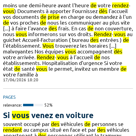
moins une demi-heure avant l'heure
de
votre
rendez
-
vous
) Documents à apporter Fournissez
dès
l'accueil
vos documents
de
prise
en charge ou demandez à l'un
de
vos proches
de
nous les communiquer au plus vite
[...] à faire l'avance
des
frais. En cas
de
non couverture,
nous
vous
informerons sur vos droits.
Rendez
-
vous
au
guichet Accueil-Facturation ( bureau
des
entrées )
de
l'établissement.
Vous
trouverez les horaires [...]
malvoyantes Nos équipes
vous
accompagnent
dès
votre arrivée.
Rendez
-
vous
à l’accueil
de
nos
établissements. Hospitalisation d’urgence Si votre
état
de
santé
vous
le permet, invitez un membre
de
votre famille à
17/06/2026 18:20
PAGES
relevance:
52%
Si
vous
venez en voiture
souvent occupé par
des
véhicules
de
personnes se
rendant
au campus situé en face et par
des
véhicules
appartenant à
des
personnes utilisant le tramway.