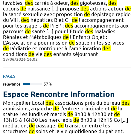
lavables,
des
carrés à odeur,
des
gigoteuses,
des
cocons
de
naissance [...] propose
des
actions autour
de
la santé sexuelle avec proposition
de
dépistage rapide
du VIH,
des
hépatites B et C ;
de
l’accompagnement
pour les usagers
de
PrEP ;
des
accompagnements aux
parcours
de
santé [...] pour l'Etude
des
Maladies
Rénales et Métaboliques
de
l'Enfant) Objet :
L'Association a pour mission
de
soutenir les services
de
Pédiatrie et contribuer à l'amélioration
des
conditions
de
vie
des
enfants séjournant
18/06/2026 16:02
PAGES
relevance:
37%
Espace Rencontre Information
Montpellier Local
des
associations près du bureau
des
admissions, à gauche
de
l'entrée principale et
de
la
statue Les lundis et mardis
de
8h30 à 12h30 et
de
13h15 à 16h30 Les mercredis
de
8h30 à 12h15 Co [...]
médiation,
de
passage,
de
transition entre les
structures
de
soins et la vie quotidienne du patient.