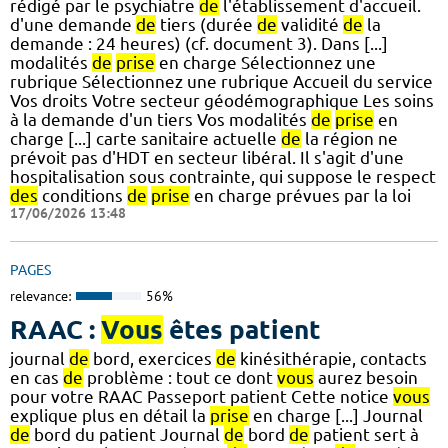
rédigé par le psychiatre
de
l'établissement d'accueil.
d'une demande
de
tiers (durée
de
validité
de
la
demande : 24 heures) (cf. document 3). Dans [...]
modalités
de
prise
en charge Sélectionnez une
rubrique Sélectionnez une rubrique Accueil du service
Vos droits Votre secteur géodémographique Les soins
à la demande d'un tiers Vos modalités
de
prise
en
charge [...] carte sanitaire actuelle
de
la région ne
prévoit pas d'HDT en secteur libéral. Il s'agit d'une
hospitalisation sous contrainte, qui suppose le respect
des
conditions
de
prise
en charge prévues par la loi
17/06/2026 13:48
PAGES
relevance:
56%
RAAC :
Vous
êtes patient
journal
de
bord, exercices
de
kinésithérapie, contacts
en cas
de
problème : tout ce dont
vous
aurez besoin
pour votre RAAC Passeport patient Cette notice
vous
explique plus en détail la
prise
en charge [...] Journal
de
bord du patient Journal
de
bord
de
patient sert à