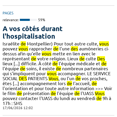
PAGES
relevance:
59%
A vos côtés durant
l'hospitalisation
Israélite
de
Montpellier) Pour tout autre culte,
vous
pouvez
vous
rapprocher
de
l’une
des
aumôneries ci-
dessus afin qu’elle
vous
mette en lien avec le
représentant
de
votre religion. Lieux
de
culte
Des
lieux [...] difficile. À côté
de
l’équipe médicale et
de
l’équipe
de
soins, il existe
de
nombreux partenaires
qui s’impliquent pour
vous
accompagner. LE SERVICE
SOCIAL
DES
PATIENTS
Vous
, ou l’un
de
vos proches,
êtes [...] accompagnement lors
de
l'accueil,
de
l'orientation et pour toute autre information >>> Voir
le film
de
présentation
de
l'équipe
de
l'UASS
Vous
pouvez contacter l'UASS du lundi au vendredi
de
9h à
17h : SMS
17/06/2026 12:02