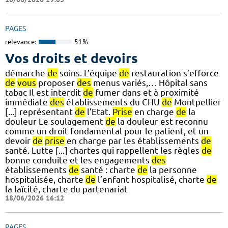
PAGES
relevance:
51%
Vos droits et devoirs
démarche
de
soins. L’équipe
de
restauration s’efforce
de
vous
proposer
des
menus variés,… Hôpital sans
tabac Il est interdit
de
fumer dans et à proximité
immédiate
des
établissements du CHU
de
Montpellier
[...] représentant
de
l’Etat.
Prise
en charge
de
la
douleur Le soulagement
de
la douleur est reconnu
comme un droit fondamental pour le patient, et un
devoir
de
prise
en charge par les établissements
de
santé. Lutte [...] chartes qui rappellent les règles
de
bonne conduite et les engagements
des
établissements
de
santé : charte
de
la personne
hospitalisée, charte
de
l’enfant hospitalisé, charte
de
la laïcité, charte du partenariat
18/06/2026 16:12
PAGES