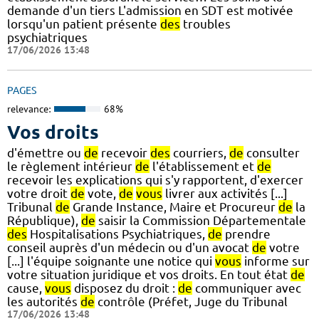
demande d'un tiers L'admission en SDT est motivée
lorsqu'un patient présente
des
troubles
psychiatriques
17/06/2026 13:48
PAGES
relevance:
68%
Vos droits
d'émettre ou
de
recevoir
des
courriers,
de
consulter
le règlement intérieur
de
l'établissement et
de
recevoir les explications qui s'y rapportent, d'exercer
votre droit
de
vote,
de
vous
livrer aux activités [...]
Tribunal
de
Grande Instance, Maire et Procureur
de
la
République),
de
saisir la Commission Départementale
des
Hospitalisations Psychiatriques,
de
prendre
conseil auprès d'un médecin ou d'un avocat
de
votre
[...] l'équipe soignante une notice qui
vous
informe sur
votre situation juridique et vos droits. En tout état
de
cause,
vous
disposez du droit :
de
communiquer avec
les autorités
de
contrôle (Préfet, Juge du Tribunal
17/06/2026 13:48