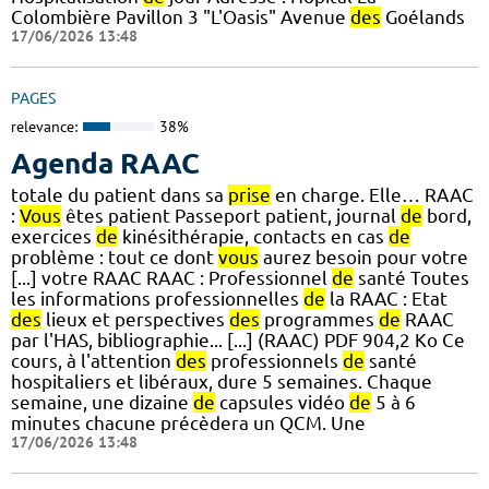
Colombière Pavillon 3 "L'Oasis" Avenue
des
Goélands
17/06/2026 13:48
PAGES
relevance:
38%
Agenda RAAC
totale du patient dans sa
prise
en charge. Elle… RAAC
:
Vous
êtes patient Passeport patient, journal
de
bord,
exercices
de
kinésithérapie, contacts en cas
de
problème : tout ce dont
vous
aurez besoin pour votre
[...] votre RAAC RAAC : Professionnel
de
santé Toutes
les informations professionnelles
de
la RAAC : Etat
des
lieux et perspectives
des
programmes
de
RAAC
par l'HAS, bibliographie... [...] (RAAC) PDF 904,2 Ko Ce
cours, à l'attention
des
professionnels
de
santé
hospitaliers et libéraux, dure 5 semaines. Chaque
semaine, une dizaine
de
capsules vidéo
de
5 à 6
minutes chacune précèdera un QCM. Une
17/06/2026 13:48