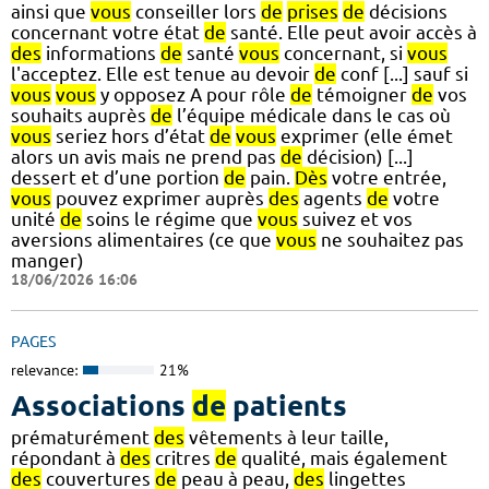
ainsi que
vous
conseiller lors
de
prises
de
décisions
concernant votre état
de
santé. Elle peut avoir accès à
des
informations
de
santé
vous
concernant, si
vous
l'acceptez. Elle est tenue au devoir
de
conf [...] sauf si
vous
vous
y opposez A pour rôle
de
témoigner
de
vos
souhaits auprès
de
l’équipe médicale dans le cas où
vous
seriez hors d’état
de
vous
exprimer (elle émet
alors un avis mais ne prend pas
de
décision) [...]
dessert et d’une portion
de
pain.
Dès
votre entrée,
vous
pouvez exprimer auprès
des
agents
de
votre
unité
de
soins le régime que
vous
suivez et vos
aversions alimentaires (ce que
vous
ne souhaitez pas
manger)
18/06/2026 16:06
PAGES
relevance:
21%
Associations
de
patients
prématurément
des
vêtements à leur taille,
répondant à
des
critres
de
qualité, mais également
des
couvertures
de
peau à peau,
des
lingettes