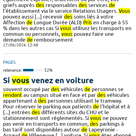
griefs auprès
des
responsables
des
services
de
l’établissement via le service Relations Usagers.
Vous
pouvez aussi [...] recevoir
des
soins liés à votre
Affection
de
Longue Durée (ALD)
Pris
en charge à 55
% dans les autres cas Si
vous
utilisez les transports en
commun ou personnels,
vous
pouvez faire une
demande
de
remboursement
17/06/2026 13:48
PAGES
relevance:
52%
Si
vous
venez en voiture
souvent occupé par
des
véhicules
de
personnes se
rendant
au campus situé en face et par
des
véhicules
appartenant à
des
personnes utilisant le tramway.
Pour réserver le parking aux patients
de
l'hôpital et à
[...] entrées
des
différents sites du CHU et le
stationnement sont réglementés. Si
vous
ne pouvez
pas venir en transports en commun,
des
parkings à
bas tarif sont disponibles autour
de
Lapeyronie -
Arnaud
de
Villeneuve [...] voiture. Si
vous
êtes abonné