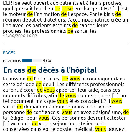
L'ERI se veut ouvert aux patients et à leurs proches,
quel que soit leur lieu
de
prise
en charge : CHU [...] est
le moteur
de
l'animation
de
l'espace. Par le biais
de
réunion-débat et d'ateliers, l'accompagnatrice crée un
lien avec les patients atteints
de
cancer, leurs
proches, les professionnels
de
santé, les
18/06/2026 16:02
PAGES
relevance:
49%
En cas
de
décès à l'hôpital
la mission
de
l’hôpital est
de
vous
accompagner dans
cette période
de
deuil. Les différents professionnels
auront à cœur
de
vous
apporter leur aide, dans ces
moments difficiles, afin
de
vous
donner toutes [...] un
tel document mais que
vous
êtes conscient ? Il
vous
suffit
de
demander à deux témoins, dont votre
personne
de
confiance si
vous
en avez désigné une,
de
la rédiger pour
vous
. Ces personnes devront attester
[...] au cours
de
votre séjour hospitalier sont
conservées dans votre dossier médical.
Vous
pouvez