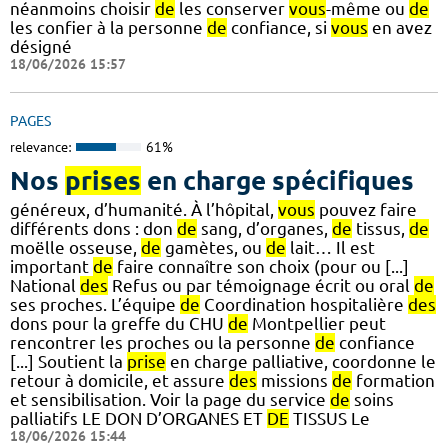
néanmoins choisir
de
les conserver
vous
-même ou
de
les confier à la personne
de
confiance, si
vous
en avez
désigné
18/06/2026 15:57
PAGES
relevance:
61%
Nos
prises
en charge spécifiques
généreux, d’humanité. À l’hôpital,
vous
pouvez faire
différents dons : don
de
sang, d’organes,
de
tissus,
de
moëlle osseuse,
de
gamètes, ou
de
lait… Il est
important
de
faire connaître son choix (pour ou [...]
National
des
Refus ou par témoignage écrit ou oral
de
ses proches. L’équipe
de
Coordination hospitalière
des
dons pour la greffe du CHU
de
Montpellier peut
rencontrer les proches ou la personne
de
confiance
[...] Soutient la
prise
en charge palliative, coordonne le
retour à domicile, et assure
des
missions
de
formation
et sensibilisation. Voir la page du service
de
soins
palliatifs LE DON D’ORGANES ET
DE
TISSUS Le
18/06/2026 15:44