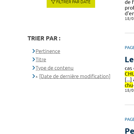
de f
FILTRER PAR DATE
pro
d'e
18/0
TRIER PAR :
PAG
Pertinence
Le
Titre
Type de contenu
cas
CH
[Date de dernière modification]
[...
chu
18/0
PAG
Pe