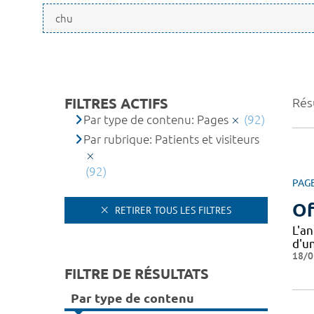
FILTRES ACTIFS
Résu
Par type de contenu: Pages
(92)
Par rubrique: Patients et visiteurs
(92)
PAG
Of
RETIRER TOUS LES FILTRES
L'a
d'u
18/0
FILTRE DE RÉSULTATS
Par type de contenu