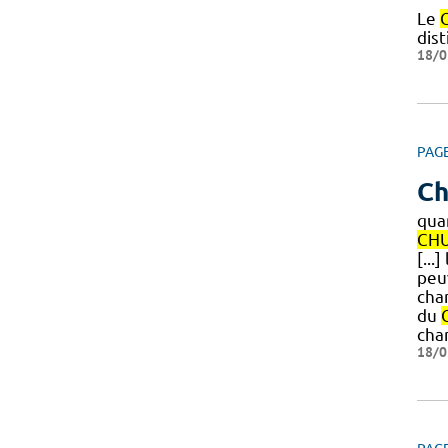
Le
dist
18/0
PAG
Ch
qua
CH
[...
peuv
cha
du
cha
18/0