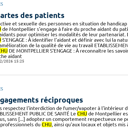
ES
artes des patients
ective et sexuelle des personnes en situation de handica
U
de Montpellier s’engage à faire du proche aidant du pati
.] aidants pour optimiser les modalités de leur partenar
U
S’ENGAGE : À identifier l’aidant et définir avec lui la nat
] amélioration de la qualité de vie au travail ETABLISSEME
CHU
DE MONTPELLIER S’ENGAGE : À reconnaître les savoirs
che aidant
2/2026 15:25
ES
gagements réciproques
s respectez l'interdiction de fumer/vapoter à l'intérieur 
BLISSEMENT PUBLIC DE SANTÉ Le
CHU
de Montpellier est
ous, sans [...] adoptez un comportement respectueux ne po
 professionnels du
CHU
, ainsi qu'aux locaux et objets mis