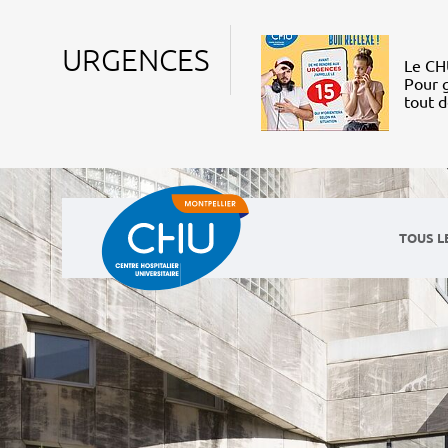
URGENCES
Le CHU
Pour g
tout 
TOUS L