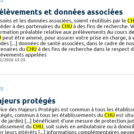
ES
élèvements et données associées
soins et les données associées, soient réutilisés par le
C
céder à des partenaires du
CHU
à des fins de recherche. Vo
ormation préalable relative aux prélèvements Au cours de 
U
peut être amené, pour assurer votre prise en charge, à v
uides [...] données de santé associées, dans le cadre de 
tenaires du
CHU
à des fins de recherche dans le respect 
lèvements appelées
2/2026 15:25
ES
jeurs protégés
vice des Majeurs Protégés est commun à tous les établi
tégés, commun à tous les établissements du
CHU
est situ
 de jardin) [...] bénéficiant d’une mesure de protection jud
blissement du
CHU
, soit suivis en ambulatoire ou à domic
r leurs intérêts [...] informations complémentaires peuve