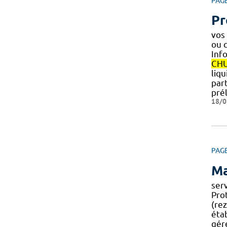
PAG
Pr
vos 
ou 
Inf
CH
liq
par
pré
18/0
PAG
Ma
ser
Pro
(rez
éta
gére