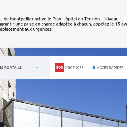
 de Montpellier active le Plan Hôpital en Tension – Niveau 1.
arantir une prise en charge adaptée à chacun, appelez le 15 av
déplacement aux urgences.
URGENCES
ACCÈS RAPIDES
ES PORTAILS