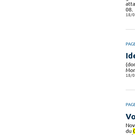
att
08.
18/0
PAG
Id
(do
Mont
18/0
PAG
Vo
Nov
du