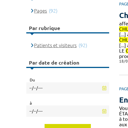
PAG
Pages
(92)
Ch
aff
Par rubrique
CH
[..
CH
Patients et visiteurs
(92)
[...
LE
pro
18/0
Par date de création
Du
PAG
En
à
Vou
ÉTA
à t
aux