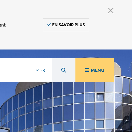
ant
EN SAVOIR PLUS
MENU
FR