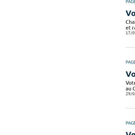
PAG
Vo
Cha
et r
17/0
PAG
Vo
Votr
au C
29/0
PAG
Vo