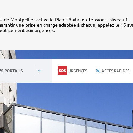
 de Montpellier active le Plan Hôpital en Tension – Niveau 1.
arantir une prise en charge adaptée à chacun, appelez le 15 av
déplacement aux urgences.
URGENCES
ACCÈS RAPIDES
ES PORTAILS