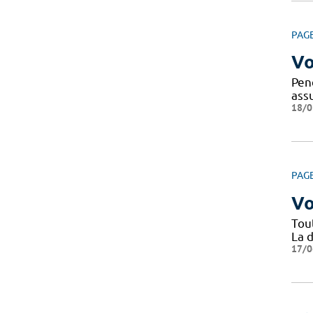
PAG
Vo
Pen
ass
18/0
PAG
Vo
Tou
La d
17/0