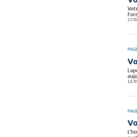
Votr
Form
17/0
PAG
Vo
Lape
auj
15/0
PAG
Vo
L'ho