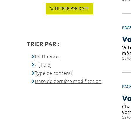
FILTRER PAR DATE
PAG
Vo
TRIER PAR :
Vot
méd
Pertinence
18/0
[Titre]
Type de contenu
Date de dernière modification
PAG
Vo
Cha
votr
18/0