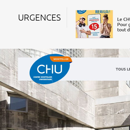
URGENCES
Le CHU
Pour g
tout 
TOUS L