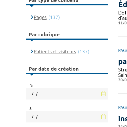
Par type de contenu
Éd
L'E
Pages
(137)
d'a
11/0
Par rubrique
PAG
Patients et visiteurs
(137)
pa
Par date de création
Str
Sai
30/0
Du
PAG
à
in
24/0