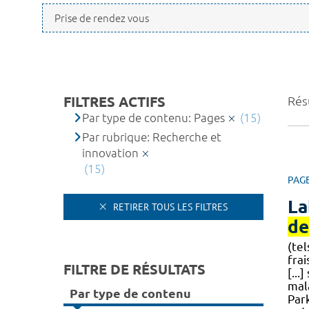
FILTRES ACTIFS
Résu
Par type de contenu: Pages
(15)
Par rubrique: Recherche et
innovation
(15)
PAG
La
RETIRER TOUS LES FILTRES
de
(te
fra
FILTRE DE RÉSULTATS
[...
mal
Par type de contenu
Park