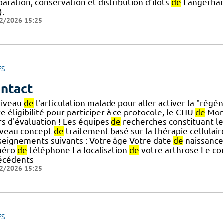
aration, conservation et distribution d’îlots
de
Langerha
).
2/2026 15:25
ES
ntact
niveau
de
l'articulation malade pour aller activer la "régé
e éligibilité pour participer à ce protocole, le CHU
de
Mont
rs d'évaluation ! Les équipes
de
recherches constituant le
veau concept
de
traitement basé sur la thérapie cellulair
seignements suivants : Votre âge Votre date
de
naissance 
méro
de
téléphone La localisation
de
votre arthrose Le co
écédents
2/2026 15:25
ES