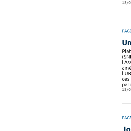
18/0
PAG
Un
Pla
(SND
l'As
amél
l'UR
ces
par
18/0
PAG
Jo