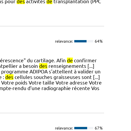
ns pour
des
activités
de
transplantation (PPC
relevance:
64%
nérescence" du cartilage. Afin
de
confirmer
pellier a besoin
des
renseignements [...]
 programme ADIPOA s'attellent à valider un
e :
des
cellules souches graisseuses sont [...]
Votre poids Votre taille Votre adresse Votre
mpte-rendu d’une radiographie récente Vos
relevance:
67%