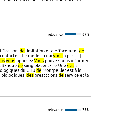
relevance:
69%
tification,
de
limitation et d’effacement
de
contacter : Le médecin qui
vous
a pris [...]
ous
vous
opposez
Vous
pouvez nous informer
nt Banque
de
sang placentaire Une
des
5
iologiques du CHU
de
Montpellier est à la
 biologiques,
des
prestations
de
service et la
relevance:
73%