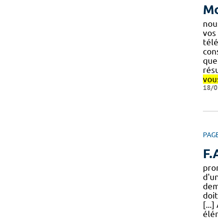
Mo
no
vos
tél
con
qu
rés
vou
18/0
PAG
F.
pro
d'u
dem
doi
[...
élé