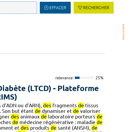
EFFACER
RECHERCHER
relevance:
25%
Diabète (LTCD) - Plateforme
RIMS)
s d’ADN ou d’ARN),
des
fragments
de
tissus
 Son but étant
de
dynamiser et
de
valoriser
igner
des
animaux
de
laboratoire porteurs
de
oches
de
médecine régénérative : maladie
de
ament et
des
produits
de
santé (ANSM),
de