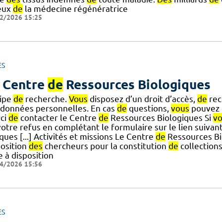
eux
de
la médecine régénératrice
2/2026 15:25
ES
 Centre
de
Ressources Biologiques
ipe
de
recherche.
Vous
disposez d’un droit d’accès,
de
rec
 données personnelles. En cas
de
questions,
vous
pouvez 
ci
de
contacter le Centre
de
Ressources Biologiques Si
v
otre refus en complétant le formulaire sur le lien suiva
ues [...] Activités et missions Le Centre
de
Ressources B
position
des
chercheurs pour la constitution
de
collections
 à disposition
4/2026 15:56
ES