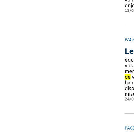
enj
18/0
PAG
Le
équ
vos
mer
de
v
banq
dis
mise
24/0
PAG