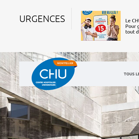
URGENCES
Le CHU
Pour g
tout 
TOUS L