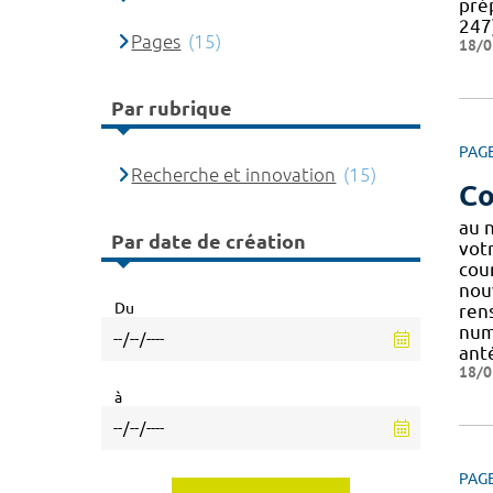
prép
247
Pages
(15)
18/0
Par rubrique
PAG
Recherche et innovation
(15)
Co
au 
Par date de création
votr
cou
nou
Du
ren
nu
ant
18/0
à
PAG