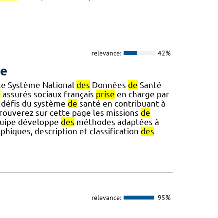
relevance:
42%
ue
Le Système National
des
Données
de
Santé
s
assurés sociaux français
prise
en charge par
 défis du système
de
santé en contribuant à
rouverez sur cette page les missions
de
équipe développe
des
méthodes adaptées à
phiques, description et classification
des
relevance:
95%