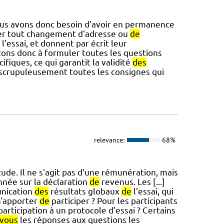
ous avons donc besoin d'avoir en permanence
er tout changement d'adresse ou
de
 l'essai, et donnent par écrit leur
tons donc à formuler toutes les questions
fiques, ce qui garantit la validité
des
scrupuleusement toutes les consignes qui
relevance:
68%
tude. Il ne s'agit pas d'une rémunération, mais
nnée sur la déclaration
de
revenus. Les [...]
unication
des
résultats globaux
de
l'essai, qui
m'apporter
de
participer ? Pour les participants
articipation à un protocole d'essai ? Certains
vous
les réponses aux questions les