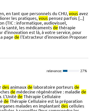
ien, en tant que personnels du CHU,
vous
avez
iorer les pratiques,
vous
pensez parfois [...]
 (TIC : informatique, audiovisuel,
 la santé, les médicaments
de
thérapie
r d’innovation est là, à votre service, pour
 la page
de
l'Extracteur d'innovation Proposer
relevance:
27%
er
des
animaux
de
laboratoire porteurs
de
oches
de
médecine régénérative : maladie
de
. L’Unité
de
Thérapie Cellulaire
té
de
Thérapie Cellulaire est la préparation
rganes malades en implantant
des
cellules
cellules à surveiller Pour comprendre les