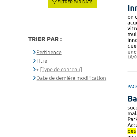
FILTRER PAR DATE
In
on 
acq
vit
mul
TRIER PAR :
inno
que
une
Pertinence
18/0
Titre
[Type de contenu]
Date de dernière modification
PAG
B
suc
mal
Park
Act
des
voi