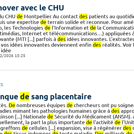
nover avec le CHU
du CHU
de
Montpellier Au contact
des
patients au quotid
uis une expertise
de
terrain solide et reconnue. Pour amél
ro, les Technologies
de
l‘Information et
de
la Communication
timédias, Internet et télécommunications…) appliquées à
vante (MTI [...] parfois à
des
idées innovantes. L’extracteu
 vos idées innovantes deviennent enfin
des
réalités. Voir
 idée
2/2026 15:25
ES
anque
de
sang placentaire
cès.
De
nombreuses équipes
de
chercheurs ont pu soign
adies mimant les pathologies humaines grâce à
des
appr
inson [...] Nationale
de
Sécurité du Médicament (ANSM). a
uellement, la part la plus importante
de
l’activité
de
l’Uni
greffons
de
cellules [...] expansion, vise à régénérer
des
o
re
des
tissus indemnes
de
toute maladie.
Des
milliards
de