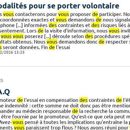
dalités pour se porter volontaire
us
vous
contacterons pour
vous
proposer
de
participer. N
 coordonnées exactes et
vous
demandons
de
nous signal
éphone [...] informées
des
contraintes et
des
risques liés à
sentement. Lors
de
la visite d'information, nous
vous
invi
e
vous
vous
poserez [...] déroule selon
des
procédures spéci
ultats obtenus. Nous
vous
demandons donc
de
respecter 
s
seront données. Fin
de
l'essai
2/2026 15:25
ES
A.Q
moteur
de
l'essai en compensation
des
contraintes
de
l'é
ne indemnité : cette somme ne doit donc pas être mentio
ander au médecin responsable
de
la recherche la comm
t être fournie par le promoteur. Qu'est-ce que cela peut 
] Avez-
vous
pensé à toutes les implications qu'entraîne la p
ments
vous
paraissent trop flous ? Nous avons réuni pour