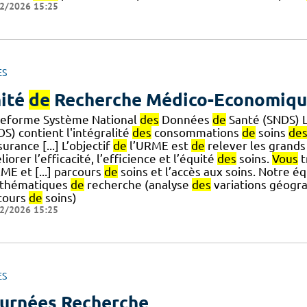
2/2026 15:25
ES
ité
de
Recherche Médico-Economiq
teforme Système National
des
Données
de
Santé (SNDS) 
S) contient l'intégralité
des
consommations
de
soins
de
surance [...] L’objectif
de
l’URME est
de
relever les grands
iorer l’efficacité, l’efficience et l’équité
des
soins.
Vous
t
ME et [...] parcours
de
soins et l’accès aux soins. Notre 
 thématiques
de
recherche (analyse
des
variations géogra
cours
de
soins)
2/2026 15:25
ES
urnées Recherche