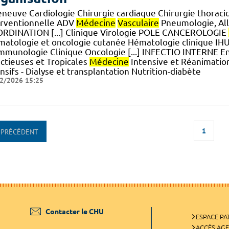
leneuve Cardiologie Chirurgie cardiaque Chirurgie thoraci
erventionnelle ADV
Médecine
Vasculaire
Pneumologie, All
RDINATION [...] Clinique Virologie POLE CANCEROLOGIE
matologie et oncologie cutanée Hématologie clinique 
Immunologie Clinique Oncologie [...] INFECTIO INTERNE E
ectieuses et Tropicales
Médecine
Intensive et Réanimati
nsifs - Dialyse et transplantation Nutrition-diabète
2/2026 15:25
1
PRÉCÉDENT
Contacter le CHU
ESPACE PA
ACCÈS AG