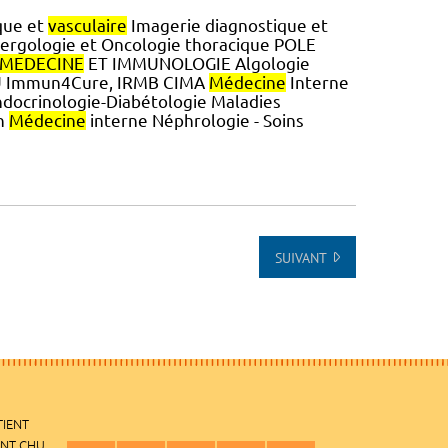
que et
vasculaire
Imagerie diagnostique et
ergologie et Oncologie thoracique POLE
MEDECINE
ET IMMUNOLOGIE Algologie
IHU Immun4Cure, IRMB CIMA
Médecine
Interne
ndocrinologie-Diabétologie Maladies
on
Médecine
interne Néphrologie - Soins
SUIVANT
TIENT
ENT CHU