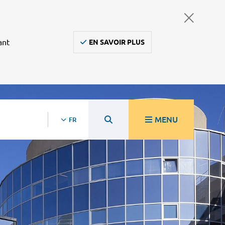
ant
EN SAVOIR PLUS
MENU
FR