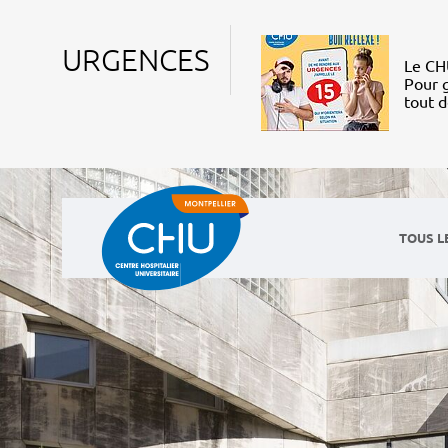
URGENCES
Le CHU
Pour g
tout 
TOUS L