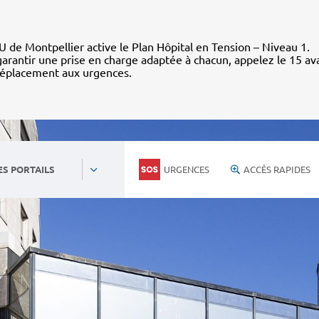
 de Montpellier active le Plan Hôpital en Tension – Niveau 1.
arantir une prise en charge adaptée à chacun, appelez le 15 av
déplacement aux urgences.
URGENCES
ACCÈS RAPIDES
ES PORTAILS