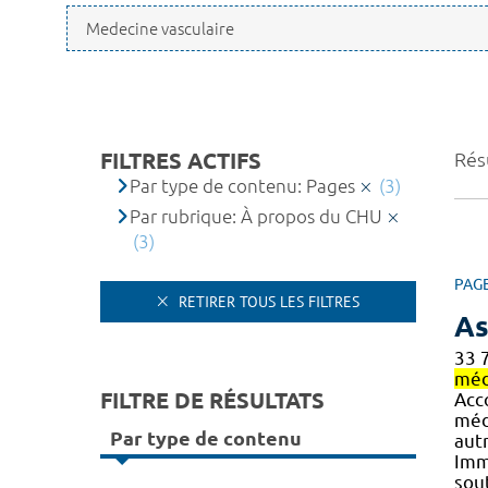
FILTRES ACTIFS
Résu
Par type de contenu: Pages
(3)
Par rubrique: À propos du CHU
(3)
PAG
RETIRER TOUS LES FILTRES
As
33 
méd
FILTRE DE RÉSULTATS
Acc
méd
Par type de contenu
autr
Imm
sout