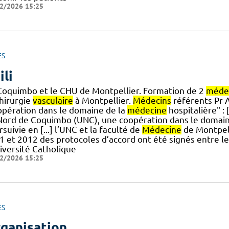
2/2026 15:25
ES
ili
Coquimbo et le CHU de Montpellier. Formation de 2
méde
chirurgie
vasculaire
à Montpellier.
Médecins
référents Pr A
opération dans le domaine de la
médecine
hospitalière" :
Nord de Coquimbo (UNC), une coopération dans le domain
suivie en [...] l’UNC et la faculté de
Médecine
de Montpelli
1 et 2012 des protocoles d’accord ont été signés entre l
niversité Catholique
2/2026 15:25
ES
ganisation