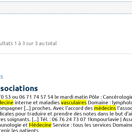
ltats 1 à 3 sur 3 au total
ES
sociations
70 53 ou 06 71 74 57 54 le mardi matin Pôle : Cancérologi
ecine
interne et maladies
vasculaires
Domaine : lymphol
ompagner [...] proches. Avec l'accord des
médecins
l’assoc
icales pour traduire et prendre des notes dans le but d'
es soignants. [...] Tél. : 06 76 24 73 07 1kmpourlavie | As
unologie et
Médecine
Service : tous les services Domain
enir les patients