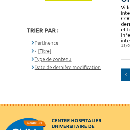
Vil
int
COO
der
et 
TRIER PAR :
Inf
inte
Pertinence
18/0
[Titre]
Type de contenu
Date de dernière modification
CENTRE HOSPITALIER
UNIVERSITAIRE DE