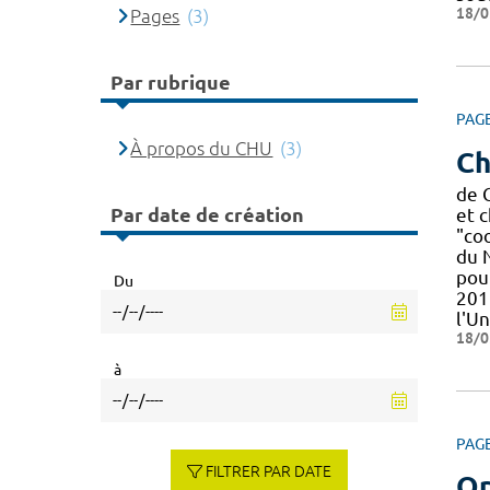
18/0
Pages
(3)
Par rubrique
PAG
À propos du CHU
(3)
Ch
de 
Par date de création
et 
"co
du 
pour
Du
201
l'U
18/0
à
PAG
FILTRER PAR DATE
Or