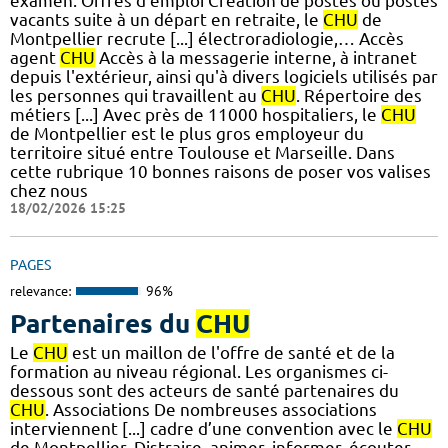
examen. Offres d'emploi Création de postes ou postes
vacants suite à un départ en retraite, le
CHU
de
Montpellier recrute [...] électroradiologie,… Accès
agent
CHU
Accès à la messagerie interne, à intranet
depuis l'extérieur, ainsi qu'à divers logiciels utilisés par
les personnes qui travaillent au
CHU
. Répertoire des
métiers [...] Avec près de 11000 hospitaliers, le
CHU
de Montpellier est le plus gros employeur du
territoire situé entre Toulouse et Marseille. Dans
cette rubrique 10 bonnes raisons de poser vos valises
chez nous
18/02/2026 15:25
PAGES
relevance:
96%
Partenaires du
CHU
Le
CHU
est un maillon de l'offre de santé et de la
formation au niveau régional. Les organismes ci-
dessous sont des acteurs de santé partenaires du
CHU
. Associations De nombreuses associations
interviennent [...] cadre d’une convention avec le
CHU
de Montpellier. Distraire, animer, informer, écouter,