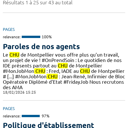
Résultats 1 à 25 sur 43 au total
PAGES
relevance:
100%
Paroles de nos agents
Le
CHU
de Montpellier vous offre plus qu’un travail,
un projet de vie ! #OnPrendSoin : Le quotidien de nos
IDE présents partout au
CHU
de Montpellier
#MonJobMon
CHU
: Fred, IADE au
CHU
de Montpellier
# [...] #MonJobMon
CHU
: Jean-René, Infirmier de Bloc
Opératoire Diplômé d'Etat #FridayJob Nous recrutons
des AMA
18/02/2026 15:25
PAGES
relevance:
97%
Politique d'établissement