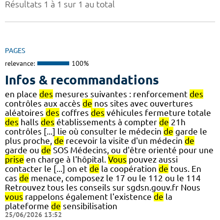
Résultats 1 à 1 sur 1 au total
PAGES
relevance:
100%
Infos & recommandations
en place
des
mesures suivantes : renforcement
des
contrôles aux accès
de
nos sites avec ouvertures
aléatoires
des
coffres
des
véhicules fermeture totale
des
halls
des
établissements à compter
de
21h
contrôles [...] lie où consulter le médecin
de
garde le
plus proche,
de
recevoir la visite d'un médecin
de
garde ou
de
SOS Médecins, ou d'être orienté pour une
prise
en charge à l'hôpital.
Vous
pouvez aussi
contacter le [...] on et
de
la coopération
de
tous. En
cas
de
menace, composez le 17 ou le 112 ou le 114
Retrouvez tous les conseils sur sgdsn.gouv.fr Nous
vous
rappelons également l'existence
de
la
plateforme
de
sensibilisation
25/06/2026 13:52