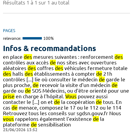
Résultats 1 à 1 sur 1 au total
PAGES
relevance:
100%
Infos & recommandations
en place
des
mesures suivantes : renforcement
des
contrôles aux accès
de
nos sites avec ouvertures
aléatoires
des
coffres
des
véhicules fermeture totale
des
halls
des
établissements à compter
de
21h
contrôles [...] lie où consulter le médecin
de
garde le
plus proche,
de
recevoir la visite d'un médecin
de
garde ou
de
SOS Médecins, ou d'être orienté pour une
prise
en charge à l'hôpital.
Vous
pouvez aussi
contacter le [...] on et
de
la coopération
de
tous. En
cas
de
menace, composez le 17 ou le 112 ou le 114
Retrouvez tous les conseils sur sgdsn.gouv.fr Nous
vous
rappelons également l'existence
de
la
plateforme
de
sensibilisation
25/06/2026 13:52