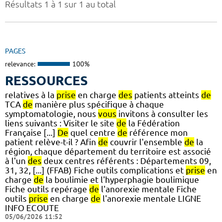
Résultats 1 à 1 sur 1 au total
PAGES
relevance:
100%
RESSOURCES
relatives à la
prise
en charge
des
patients atteints
de
TCA
de
manière plus spécifique à chaque
symptomatologie, nous
vous
invitons à consulter les
liens suivants : Visiter le site
de
la Fédération
Française [...]
De
quel centre
de
référence mon
patient relève-t-il ? Afin
de
couvrir l'ensemble
de
la
région, chaque département du territoire est associé
à l'un
des
deux centres référents : Départements 09,
31, 32, [...] (FFAB) Fiche outils complications et
prise
en
charge
de
la boulimie et l'hyperphagie boulimique
Fiche outils repérage
de
l'anorexie mentale Fiche
outils
prise
en charge
de
l'anorexie mentale LIGNE
INFO ECOUTE
05/06/2026 11:52