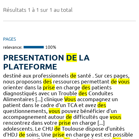
Résultats 1 à 1 sur 1 au total
PAGES
relevance:
100%
PRESENTATION
DE
LA
PLATEFORME
destiné aux professionnels
de
santé . Sur ces pages,
nous proposons
des
ressources permettant
de
vous
orienter dans la
prise
en charge
des
patients
diagnostiqués avec un Trouble
des
Conduites
Alimentaires [...] clinique
Vous
accompagnez un
patient dans le cadre d'un TCA et avez
des
questionnements,
vous
pouvez bénéficier d'un
accompagnement autour
de
difficultés que
vous
rencontrez dans votre
prise
en charge [...]
adolescents. Le CHU
de
Toulouse dispose d'unités
d'HDJ
de
soins. Une
prise
en charge y est est possible