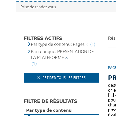
FILTRES ACTIFS
Résu
Par type de contenu: Pages
(1)
Par rubrique: PRESENTATION DE
LA PLATEFORME
(1)
PAG
P
RETIRER TOUS LES FILTRES
des
ori
[...
pou
FILTRE DE RÉSULTATS
cha
pos
Par type de contenu
éva