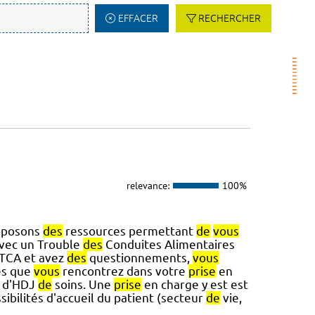
EFFACER
RECHERCHER
relevance:
100%
roposons
des
ressources permettant
de
vous
avec un Trouble
des
Conduites Alimentaires
 TCA et avez
des
questionnements,
vous
és que
vous
rencontrez dans votre
prise
en
s d'HDJ
de
soins. Une
prise
en charge y est est
sibilités d'accueil du patient (secteur
de
vie,