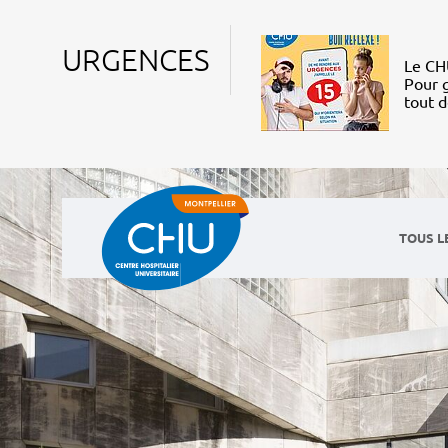
URGENCES
Le CHU
Pour g
tout 
TOUS L