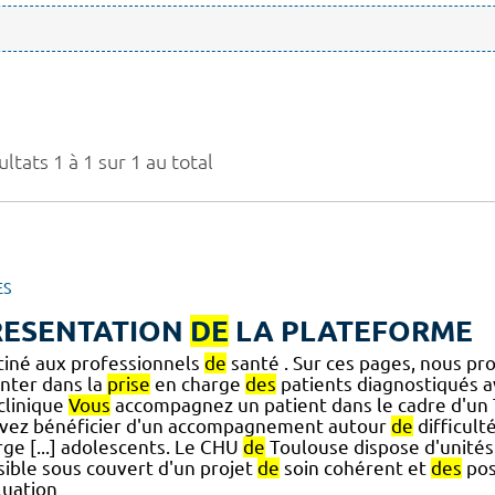
ltats 1 à 1 sur 1 au total
ES
RESENTATION
DE
LA PLATEFORME
tiné aux professionnels
de
santé . Sur ces pages, nous p
enter dans la
prise
en charge
des
patients diagnostiqués 
] clinique
Vous
accompagnez un patient dans le cadre d'un
vez bénéficier d'un accompagnement autour
de
difficult
rge [...] adolescents. Le CHU
de
Toulouse dispose d'unité
sible sous couvert d'un projet
de
soin cohérent et
des
pos
luation