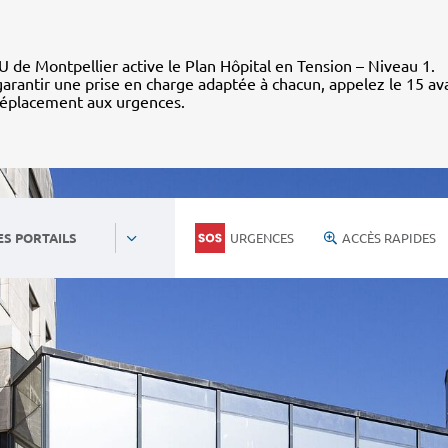
 de Montpellier active le Plan Hôpital en Tension – Niveau 1.
arantir une prise en charge adaptée à chacun, appelez le 15 av
déplacement aux urgences.
URGENCES
ACCÈS RAPIDES
ES PORTAILS